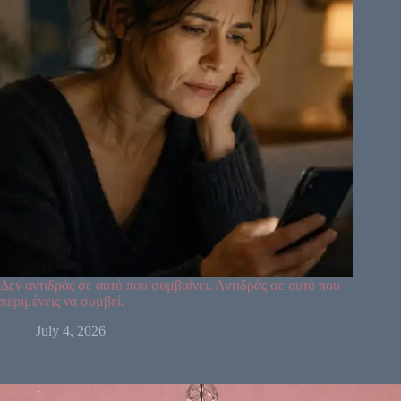
13
7
10
25
15
46
21
2
51
26
40
48
36
57
5
14
29
22
37
44
34
6
50
49
32
27
59
55
28
30
18
42
9
3
53
60
52
54
19
38
39
41
58
Δεν αντιδράς σε αυτό που συμβαίνει. Αντιδράς σε αυτό που
περιμένεις να συμβεί.
July 4, 2026