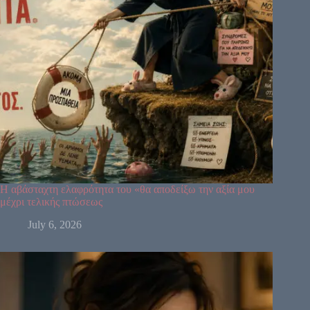
64
61
63
Η αβάσταχτη ελαφρότητα του «θα αποδείξω την αξία μου
47
24
4
μέχρι τελικής πτώσεως
17
11
43
July 6, 2026
62
23
56
35
16
12
20
45
31
8
33
1