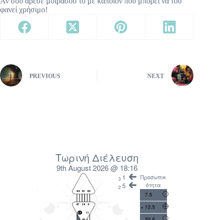
Αν σου άρεσε μοιράσου το με κάποιον που μπορεί να του
φανεί χρήσιμο!
PREVIOUS
NEXT
Τωρινή Διέλευση
9th August 2026 @ 18:16
1
Προσωπικ
3
ότητα
5
2
7.5
13.5
30.6