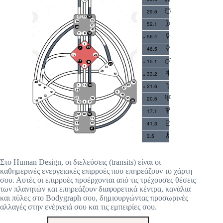
29.6
52.1
56.4
46.5
15.1
33.2
21.6
20.6
17.1
41.3
3.5
Στο Human Design, οι διελεύσεις (transits) είναι οι
καθημερινές ενεργειακές επιρροές που επηρεάζουν το χάρτη
σου. Αυτές οι επιρροές προέρχονται από τις τρέχουσες θέσεις
των πλανητών και επηρεάζουν διαφορετικά κέντρα, κανάλια
και πύλες στο Bodygraph σου, δημιουργώντας προσωρινές
αλλαγές στην ενέργειά σου και τις εμπειρίες σου.