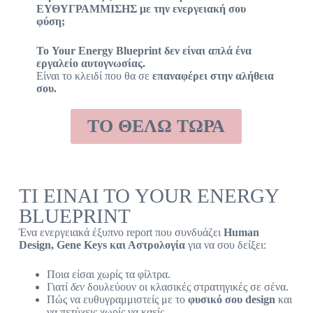
ΕΥΘΥΓΡΑΜΜΙΣΗΣ με την ενεργειακή σου
φύση;
Το Your Energy Blueprint δεν είναι απλά ένα
εργαλείο αυτογνωσίας.
Είναι το κλειδί που θα σε
επαναφέρει στην αλήθεια
σου.
ΤΟ ΘΕΛΩ ΤΩΡΑ
ΤΙ ΕΙΝΑΙ ΤΟ YOUR ENERGY
BLUEPRINT
Ένα ενεργειακά έξυπνο report που συνδυάζει
Human
Design, Gene Keys και Αστρολογία
για να σου δείξει:
Ποια είσαι χωρίς τα φίλτρα.
Γιατί
δεν
δουλεύουν οι κλασικές στρατηγικές σε σένα.
Πώς να ευθυγραμμιστείς με το
φυσικό σου design
και
να πετύχεις χωρίς να καείς.