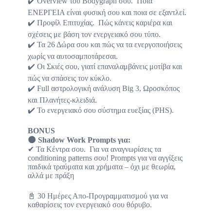
✔️ Overview του Bodygraph σου. Ποια
ΕΝΕΡΓΕΙΑ είναι φυσική σου και ποια σε εξαντλεί.
✔️ Προφίλ Επιτυχίας. Πώς κάνεις καριέρα και
σχέσεις με βάση τον ενεργειακό σου τύπο.
✔️ Τα 26 Δώρα σου και πώς να τα ενεργοποιήσεις
χωρίς να αυτοσαμποτάρεσαι.
✔️ Οι Σκιές σου, γιατί επαναλαμβάνεις μοτίβα και
πώς να σπάσεις τον κύκλο.
✔️ Full αστρολογική ανάλυση Big 3, Ωροσκόπος
και Πλανήτες-κλειδιά.
✔️ Το ενεργειακό σου σύστημα ευεξίας (PHS).
BONUS
🌑
Shadow Work Prompts για:
✔
Τα Κέντρα σου. Για να αναγνωρίσεις τα
conditioning patterns σου!
Prompts για να αγγίξεις
παιδικά τραύματα και χρήματα – όχι με θεωρία,
αλλά με πράξη
📓 30 Ημέρες Απο-Προγραμματισμού για να
καθαρίσεις τον ενεργειακό σου θόρυβο.