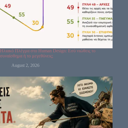
Ηλιακό Πλέγμα στο Human Design: Εσύ νιώθεις το
συναίσθημα ή το μεγεθύνεις;
August 2, 2026
64
61
63