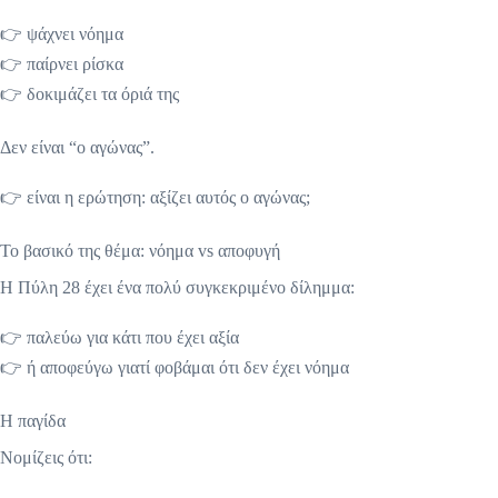
👉 ψάχνει νόημα
👉 παίρνει ρίσκα
👉 δοκιμάζει τα όριά της
Δεν είναι “ο αγώνας”.
👉 είναι η ερώτηση: αξίζει αυτός ο αγώνας;
Το βασικό της θέμα: νόημα vs αποφυγή
Η Πύλη 28 έχει ένα πολύ συγκεκριμένο δίλημμα:
👉 παλεύω για κάτι που έχει αξία
👉 ή αποφεύγω γιατί φοβάμαι ότι δεν έχει νόημα
Η παγίδα
Νομίζεις ότι: