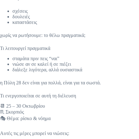
σχέσεις
δουλειές
καταστάσεις
χωρίς να ρωτήσουμε: το θέλω πραγματικά;
Τι λειτουργεί πραγματικά
σταμάτα πριν πεις “ναι”
νιώσε αν σε καλεί ή σε πιέζει
διάλεξε λιγότερα, αλλά ουσιαστικά
η Πύλη 28 δεν είναι για πολλά, είναι για τα σωστά.
Τι ενεργοποιείται σε αυτή τη διέλευση
📆 25 – 30 Οκτωβρίου
♏ Σκορπιός
🎭 Θέμα: ρίσκο & νόημα
Αυτές τις μέρες μπορεί να νιώσεις: