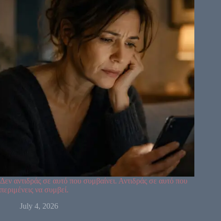
37
44
34
6
50
49
32
27
59
55
28
30
18
42
9
3
53
60
52
54
19
38
39
41
58
Δεν αντιδράς σε αυτό που συμβαίνει. Αντιδράς σε αυτό που
περιμένεις να συμβεί.
July 4, 2026