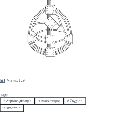
Views:
129
Tags
#
Δημιουργικότητα
#
Διαφωτισμός
#
Σύγχυση
#
Φαντασία