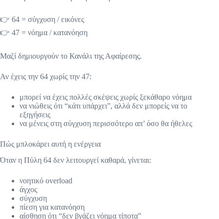
👉 64 = σύγχυση / εικόνες
👉 47 = νόημα / κατανόηση
Μαζί δημιουργούν το Κανάλι της Αφαίρεσης.
Αν έχεις την 64 χωρίς την 47:
μπορεί να έχεις πολλές σκέψεις χωρίς ξεκάθαρο νόημα
να νιώθεις ότι “κάτι υπάρχει”, αλλά δεν μπορείς να το
εξηγήσεις
να μένεις στη σύγχυση περισσότερο απ’ όσο θα ήθελες
Πώς μπλοκάρει αυτή η ενέργεια
Όταν η Πύλη 64 δεν λειτουργεί καθαρά, γίνεται:
νοητικό overload
άγχος
σύγχυση
πίεση για κατανόηση
αίσθηση ότι “δεν βγάζει νόημα τίποτα”