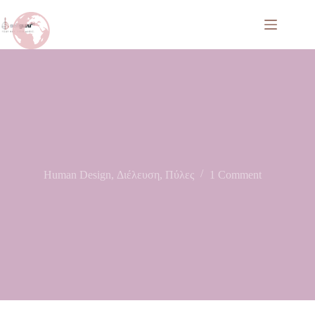
Human Design
,
Διέλευση
,
Πύλες
1 Comment