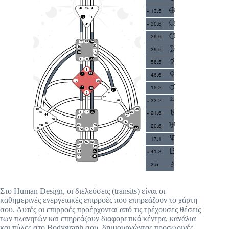
13.5
30.6
29.6
39.5
56.5
46.6
15.2
33.2
21.6
20.6
17.1
41.3
3.5
Στο Human Design, οι διελεύσεις (transits) είναι οι
καθημερινές ενεργειακές επιρροές που επηρεάζουν το χάρτη
σου. Αυτές οι επιρροές προέρχονται από τις τρέχουσες θέσεις
των πλανητών και επηρεάζουν διαφορετικά κέντρα, κανάλια
και πύλες στο Bodygraph σου, δημιουργώντας προσωρινές