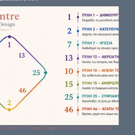
G Centre στο Human Design: Εσύ ποια είσαι και πού πας;