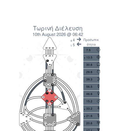
Τωρινή Διέλευση
10th August 2026 @ 06:42
4
Προσωπικ
4
ότητα
5
1
7.5
13.5
30.6
29.6
39.3
56.5
46.6
15.2
33.2
21.6
20.6
17.1