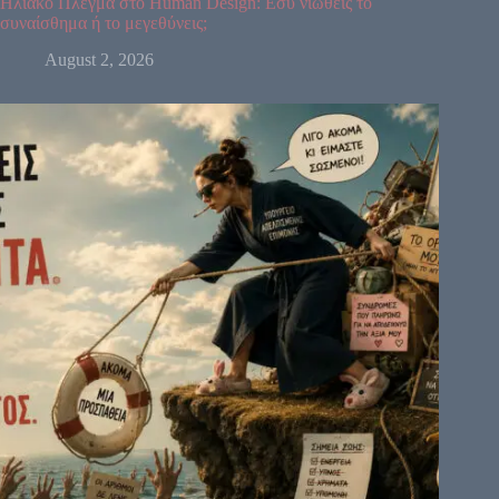
Ηλιακό Πλέγμα στο Human Design: Εσύ νιώθεις το
συναίσθημα ή το μεγεθύνεις;
August 2, 2026
64
61
63
47
24
4
17
11
43