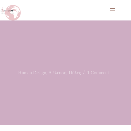
Human Design
,
Διέλευση
,
Πύλες
1 Comment