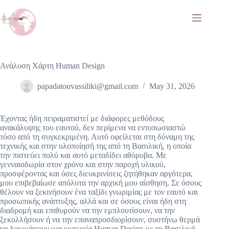
Ανάλυση Χάρτη Human Design
papadatouvassiliki@gmail.com
May 31, 2026
Έχοντας ήδη πειραματιστεί με διάφορες μεθόδους
ανακάλυψης του εαυτού, δεν περίμενα να εντυπωσιαστώ
τόσο από τη συγκεκριμένη. Αυτό οφείλεται στη δύναμη της
τεχνικής και στην υλοποίησή της από τη Βασιλική, η οποία
την πιστεύει πολύ και αυτό μεταδίδει αθόρυβα. Με
γενναιοδωρία στον χρόνο και στην παροχή υλικού,
προσφέροντας και όσες διευκρινίσεις ζητήθηκαν αργότερα,
μου επιβεβαίωσε απόλυτα την αρχική μου αίσθηση. Σε όσους
θέλουν να ξεκινήσουν ένα ταξίδι γνωριμίας με τον εαυτό και
προσωπικής ανάπτυξης, αλλά και σε όσους είναι ήδη στη
διαδρομή και επιθυμούν να την εμπλουτίσουν, να την
ξεκολλήσουν ή να την επαναπροσδιορίσουν, συστήνω θερμά
να δοκιμάσουν μια εμπειρία Human Design με τη Βασιλική