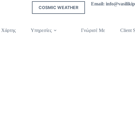
Email: info@vasilik
COSMIC WEATHER
 Χάρτης
Υπηρεσίες
Γνώρισέ Με
Client S