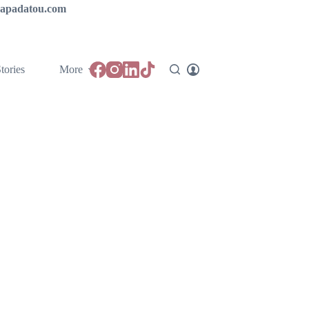
ipapadatou.com
tories
More