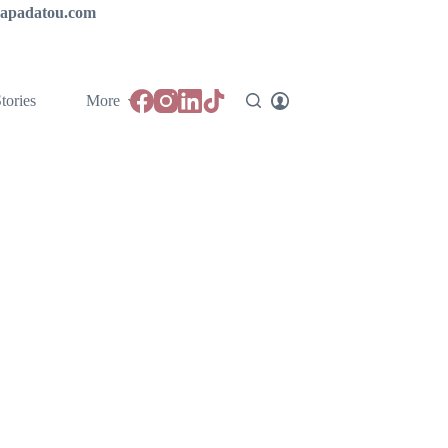
ipapadatou.com
tories
More