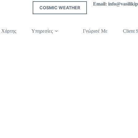
Email: info@vasilik
COSMIC WEATHER
 Χάρτης
Υπηρεσίες
Γνώρισέ Με
Client S