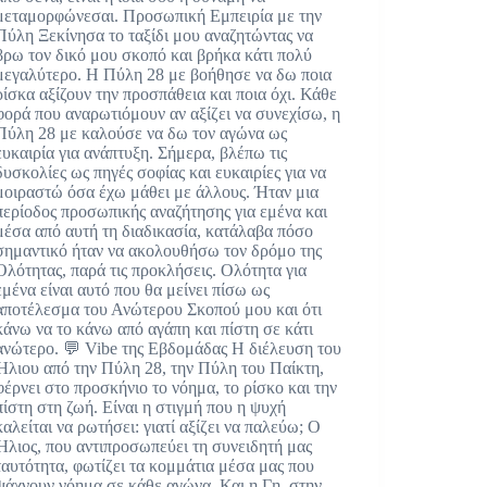
μεταμορφώνεσαι. Προσωπική Εμπειρία με την
Πύλη Ξεκίνησα το ταξίδι μου αναζητώντας να
βρω τον δικό μου σκοπό και βρήκα κάτι πολύ
μεγαλύτερο. Η Πύλη 28 με βοήθησε να δω ποια
ρίσκα αξίζουν την προσπάθεια και ποια όχι. Κάθε
φορά που αναρωτιόμουν αν αξίζει να συνεχίσω, η
Πύλη 28 με καλούσε να δω τον αγώνα ως
ευκαιρία για ανάπτυξη. Σήμερα, βλέπω τις
δυσκολίες ως πηγές σοφίας και ευκαιρίες για να
μοιραστώ όσα έχω μάθει με άλλους. Ήταν μια
περίοδος προσωπικής αναζήτησης για εμένα και
μέσα από αυτή τη διαδικασία, κατάλαβα πόσο
σημαντικό ήταν να ακολουθήσω τον δρόμο της
Ολότητας, παρά τις προκλήσεις. Ολότητα για
εμένα είναι αυτό που θα μείνει πίσω ως
αποτέλεσμα του Ανώτερου Σκοπού μου και ότι
κάνω να το κάνω από αγάπη και πίστη σε κάτι
ανώτερο. 💬 Vibe της Εβδομάδας Η διέλευση του
Ήλιου από την Πύλη 28, την Πύλη του Παίκτη,
φέρνει στο προσκήνιο το νόημα, το ρίσκο και την
πίστη στη ζωή. Είναι η στιγμή που η ψυχή
καλείται να ρωτήσει: γιατί αξίζει να παλεύω; Ο
Ήλιος, που αντιπροσωπεύει τη συνειδητή μας
ταυτότητα, φωτίζει τα κομμάτια μέσα μας που
ψάχνουν νόημα σε κάθε αγώνα. Και η Γη, στην