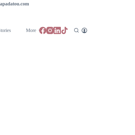
ipapadatou.com
tories
More