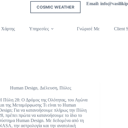
Email: info@vasilik
COSMIC WEATHER
 Χάρτης
Υπηρεσίες
Γνώρισέ Με
Client S
Human Design
,
Διέλευση
,
Πύλες
Η Πύλη 28: Ο Δρόμος της Ολότητας, του Αγώνα
και της Μεταμόρφωσης Τι είναι το Human
Design; Για να κατανοήσουμε πλήρως την Πύλη
28, πρέπει πρώτα να κατανοήσουμε το ίδιο το
σύστημα Human Design. Με δεδομένα από τη
NASA, την αστρολογία και την ανατολική