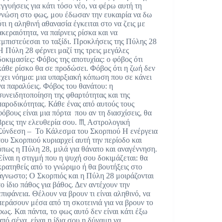
εγγυήσεις για κάτι τόσο νέο, να φέρω αυτή τη
γνώση στο φως, μου έδωσαν την ευκαιρία να δω
ότι η αληθινή αθανασία έγκειται στο να ζεις με
ακεραιότητα, να παίρνεις ρίσκα και να
εμπιστεύεσαι το ταξίδι. Προκλήσεις της Πύλης 28
Η Πύλη 28 φέρνει μαζί της τρεις μεγάλες
δοκιμασίες: Φόβος της αποτυχίας: ο φόβος ότι
κάθε ρίσκο θα σε προδώσει. Φόβος ότι η ζωή δεν
έχει νόημα: μια υπαρξιακή κόπωση που σε κάνει
να παραλύεις. Φόβος του θανάτου: η
συνειδητοποίηση της φθαρτότητας και της
παροδικότητας. Κάθε ένας από αυτούς τους
φόβους είναι μια πόρτα που αν τη διασχίσεις, θα
βρεις την ελευθερία σου. ♏ Αστρολογική
Σύνδεση – Το Κάλεσμα του Σκορπιού Η ενέργεια
του Σκορπιού κυριαρχεί αυτή την περίοδο και
όπως η Πύλη 28, μιλά για θάνατο και αναγέννηση.
Είναι η στιγμή που η ψυχή σου δοκιμάζεται: θα
κρατηθείς από το γνώριμο ή θα βουτήξεις στο
άγνωστο; Ο Σκορπιός και η Πύλη 28 μοιράζονται
το ίδιο πάθος για βάθος. Δεν αντέχουν την
επιφάνεια. Θέλουν να βρουν τι είναι αληθινό, να
περάσουν μέσα από τη σκοτεινιά για να βρουν το
φως. Και πάντα, το φως αυτό δεν είναι κάτι έξω
από σένα, είναι η ίδια σου η δύναμη να