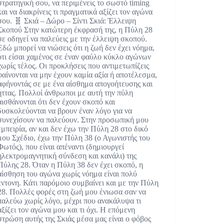
στρατηγική σου, να περιμένεις το σωστό timing
και να διακρίνεις τι πραγματικά αξίζει τον αγώνα
σου. 🧬 Σκιά – Δώρο – Σίντι Σκιά: Έλλειψη
Σκοπού Στην κατώτερη έκφρασή της, η Πύλη 28
σε οδηγεί να παλεύεις με την έλλειψη σκοπού.
Εδώ μπορεί να νιώσεις ότι η ζωή δεν έχει νόημα,
ότι είσαι χαμένος σε έναν φαύλο κύκλο αγώνων
χωρίς τέλος. Οι προκλήσεις που αντιμετωπίζεις
φαίνονται να μην έχουν καμία αξία ή αποτέλεσμα,
αφήνοντάς σε με ένα αίσθημα απογοήτευσης και
ήττας. Πολλοί άνθρωποι με αυτή την πύλη
αισθάνονται ότι δεν έχουν σκοπό και
δυσκολεύονται να βρουν έναν λόγο για να
συνεχίσουν να παλεύουν. Στην προσωπική μου
εμπειρία, αν και δεν έχω την Πύλη 28 στο δικό
μου Σχέδιο, έχω την Πύλη 38 (ο Αγωνιστής του
Φωτός), που είναι απέναντι (δημιουργεί
ηλεκτρομαγνητική σύνδεση και κανάλι) της
Πύλης 28. Όταν η Πύλη 38 δεν έχει σκοπό, η
αίσθηση του αγώνα χωρίς νόημα είναι πολύ
έντονη. Κάτι παρόμοιο συμβαίνει και με την Πύλη
28. Πολλές φορές στη ζωή μου ένιωσα σαν να
παλεύω χωρίς λόγο, μέχρι που ανακάλυψα τι
αξίζει τον αγώνα μου και τι όχι. Η επόμενη
στρώση αυτής της Σκιάς μέσα μας είναι ο φόβος