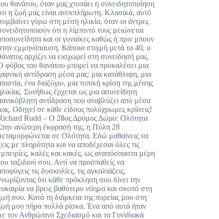
του θανάτου, όταν μας χτυπάει η συνειδητοποίηση
ότι η ζωή μας είναι ανεκπλήρωτη. Κλασικά, αυτό
συμβαίνει γύρω στη μέση ηλικία, όταν οι άντρες
συνειδητοποιούν ότι η λίμπιντό τους μειώνεται
υποσυνείδητα και οι γυναίκες καθώς ή πριν μπουν
στην εμμηνόπαυση. Κάποια στιγμή μετά τα 40, ο
θάνατος αρχίζει να εισχωρεί στη συνείδησή μας.
Ο φόβος του θανάτου μπορεί να προκαλέσει μια
ξαφνική αντίδραση μέσα μας: μια κατάθλιψη, μια
απιστία, ένα διαζύγιο, μια τυπική κρίση της μέσης
ηλικίας. Συνήθως έρχεται ως μια ασυνείδητη
πανικόβλητη αντίδραση που αναβλύζει από μέσα
μας. Οδηγεί σε κάθε είδους πολύχρωμες κρίσεις!
Richard Rudd – Ο 28ος Δρόμος Δώρο: Ολότητα
Στην ανώτερη έκφρασή της, η Πύλη 28
μεταμορφώνεται σε Ολότητα. Εδώ μαθαίνεις να
ζεις με πληρότητα και να αποδέχεσαι όλες τις
εμπειρίες, καλές και κακές, ως αναπόσπαστα μέρη
του ταξιδιού σου. Αντί να προσπαθείς να
αποφύγεις τις δυσκολίες, τις αγκαλιάζεις,
γνωρίζοντας ότι κάθε πρόκληση σου δίνει την
ευκαιρία να βρεις βαθύτερο νόημα και σκοπό στη
ζωή σου. Κατά τη διάρκεια της πορείας μου στη
ζωή μου πήρα πολλά ρίσκα. Ένα από αυτά ήταν
με τον Ανθρώπινο Σχεδιασμό και τα Γονιδιακά