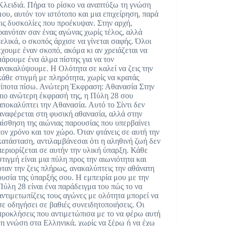
Κλειδιά. Πήρα το ρίσκο να αναπτύξω τη γνώση
μου, αυτόν τον ιστότοπο και μια επιχείρηση, παρά
τις δυσκολίες που προέκυψαν. Στην αρχή,
φαινόταν σαν ένας αγώνας χωρίς τέλος, αλλά
τελικά, ο σκοπός άρχισε να γίνεται σαφής. Όλοι
έχουμε έναν σκοπό, ακόμα κι αν χρειάζεται να
πάρουμε ένα άλμα πίστης για να τον
ανακαλύψουμε. Η Ολότητα σε καλεί να ζεις την
κάθε στιγμή με πληρότητα, χωρίς να κρατάς
τίποτα πίσω. Ανώτερη Έκφραση: Αθανασία Στην
πιο ανώτερη έκφρασή της, η Πύλη 28 σου
αποκαλύπτει την Αθανασία. Αυτό το Σίντι δεν
αναφέρεται στη φυσική αθανασία, αλλά στην
αίσθηση της αιώνιας παρουσίας που υπερβαίνει
τον χρόνο και τον χώρο. Όταν φτάνεις σε αυτή την
κατάσταση, αντιλαμβάνεσαι ότι η αληθινή ζωή δεν
περιορίζεται σε αυτήν την υλική ύπαρξη. Κάθε
στιγμή είναι μια πύλη προς την αιωνιότητα και
όταν την ζεις πλήρως, ανακαλύπτεις την αθάνατη
ουσία της ύπαρξής σου. Η εμπειρία μου με την
Πύλη 28 είναι ένα παράδειγμα του πώς το να
αντιμετωπίζεις τους αγώνες με ολότητα μπορεί να
σε οδηγήσει σε βαθιές συνειδητοποιήσεις. Οι
προκλήσεις που αντιμετώπισα με το να φέρω αυτή
τη γνώση στα Ελληνικά, χωρίς να ξέρω ή να έχω