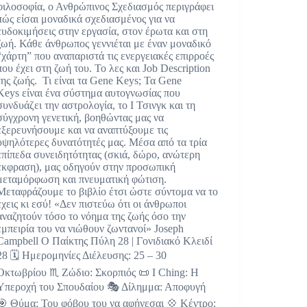
φιλοσοφία, ο Ανθρώπινος Σχεδιασμός περιγράφει
πώς είσαι μοναδικά σχεδιασμένος για να
ευδοκιμήσεις στην εργασία, στον έρωτα και στη
ζωή. Κάθε άνθρωπος γεννιέται με έναν μοναδικό
“χάρτη” που αναπαριστά τις ενεργειακές επιρροές
που έχει στη ζωή του. Το λες και Job Description
της ζωής. Τι είναι τα Gene Keys; Τα Gene
Keys είναι ένα σύστημα αυτογνωσίας που
συνδυάζει την αστρολογία, το Ι Τσινγκ και τη
σύγχρονη γενετική, βοηθώντας μας να
εξερευνήσουμε και να αναπτύξουμε τις
υψηλότερες δυνατότητές μας. Μέσα από τα τρία
επίπεδα συνειδητότητας (σκιά, δώρο, ανώτερη
έκφραση), μας οδηγούν στην προσωπική
μεταμόρφωση και πνευματική φώτιση.
Μεταφράζουμε το βιβλίο έτσι ώστε σύντομα να το
έχεις κι εσύ! «Δεν πιστεύω ότι οι άνθρωποι
αναζητούν τόσο το νόημα της ζωής όσο την
εμπειρία του να νιώθουν ζωντανοί» Joseph
Campbell Ο Παίκτης Πύλη 28 | Γονιδιακό Κλειδί
28 🗓 Ημερομηνίες Διέλευσης: 25 – 30
Οκτωβρίου ♏ Ζώδιο: Σκορπιός 📜 I Ching: Η
Υπεροχή του Σπουδαίου 🎭 Δίλημμα: Αποφυγή
🎯 Θύμα: Του φόβου του να αφήνεσαι 💠 Κέντρο: