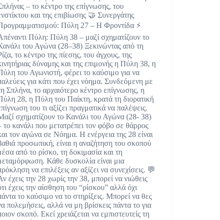
Σπλήνας – το κέντρο της επίγνωσης, του
ενστίκτου και της επιβίωσης 🤝 Συνεργάτης
Προγραμματισμού: Πύλη 27 – Η Φροντίδα ⚡
Απέναντι Πύλη: Πύλη 38 – μαζί σχηματίζουν το
Κανάλι του Αγώνα (28–38) Ξεκινώντας από τη
Ρίζα, το κέντρο της πίεσης, του άγχους, της
κινητήριας δύναμης και της επιμονής η Πύλη 38, η
Πύλη του Αγωνιστή, φέρει το καύσιμο για να
παλεύεις για κάτι που έχει νόημα. Συνδεόμενη με
τη Σπλήνα, το αρχαιότερο κέντρο επίγνωσης, η
Πύλη 28, η Πύλη του Παίκτη, κρατά τη διορατική
επίγνωση του τι αξίζει πραγματικά να παλέψεις.
Μαζί σχηματίζουν το Κανάλι του Αγώνα (28- 38)
– το κανάλι που μετατρέπει τον φόβο σε θάρρος
και τον αγώνα σε Νόημα. Η ενέργεια της 28 είναι
βαθιά προσωπική, είναι η αναζήτηση του σκοπού
μέσα από το ρίσκο, τη δοκιμασία και τη
μεταμόρφωση. Κάθε δυσκολία είναι μια
πρόκληση να επιλέξεις αν αξίζει να συνεχίσεις. 💬
Αν έχεις την 28 χωρίς την 38, μπορεί να νιώθεις
ότι έχεις την αίσθηση του “ρίσκου” αλλά όχι
πάντα το καύσιμο να το στηρίξεις. Μπορεί να θες
να πολεμήσεις, αλλά να μη βρίσκεις πάντα το για
ποιον σκοπό. Εκεί χρειάζεται να εμπιστευτείς τη