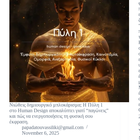
Νιώθεις δημιουργικό μπλοκάρισμα; Η Πύλη 1
στο Human Design αποκαλύπτει γιατί “παγώνεις”
και πώς να ενεργοποιήσεις τη φυσική σου
έκφραση.
papadatouvassiliki@gmail.com
November 6, 2025