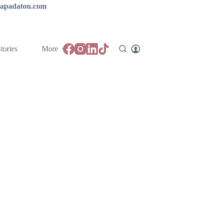
ipapadatou.com
tories
More