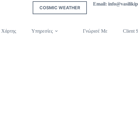
Email: info@vasilik
COSMIC WEATHER
 Χάρτης
Υπηρεσίες
Γνώρισέ Με
Client S