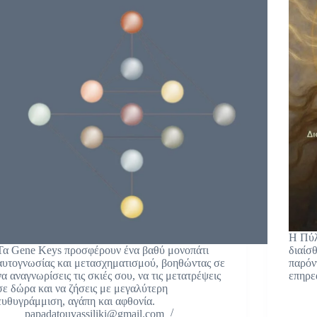
Η Πύλ
Τα Gene Keys προσφέρουν ένα βαθύ μονοπάτι
διαίσ
αυτογνωσίας και μετασχηματισμού, βοηθώντας σε
παρόν
να αναγνωρίσεις τις σκιές σου, να τις μετατρέψεις
επηρε
σε δώρα και να ζήσεις με μεγαλύτερη
ευθυγράμμιση, αγάπη και αφθονία.
papadatouvassiliki@gmail.com