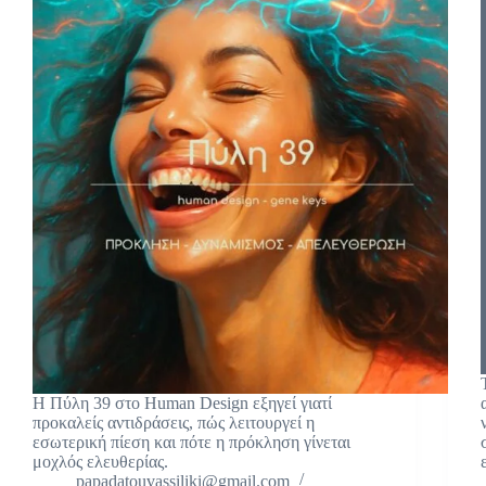
Η Πύλη 39 στο Human Design εξηγεί γιατί
προκαλείς αντιδράσεις, πώς λειτουργεί η
εσωτερική πίεση και πότε η πρόκληση γίνεται
μοχλός ελευθερίας.
papadatouvassiliki@gmail.com