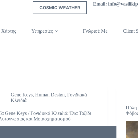
Email: info@vasilik
COSMIC WEATHER
 Χάρτης
Υπηρεσίες
Γνώρισέ Με
Client S
Gene Keys
,
Human Design
,
Γονιδιακά
Κλειδιά
Πύλη 
Τα Gene Keys / Γονιδιακά Κλειδιά: Ένα Ταξίδι
Φόβος
Αυτογνωσίας και Μετασχηματισμού