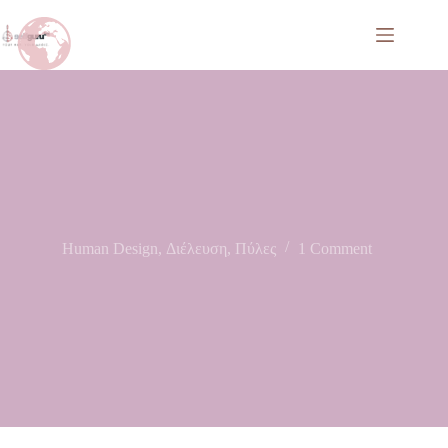
Human Design
,
Διέλευση
,
Πύλες
1 Comment