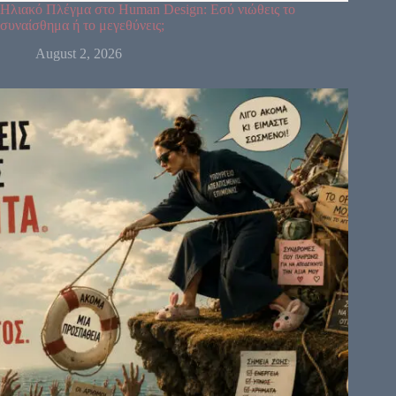
Ηλιακό Πλέγμα στο Human Design: Εσύ νιώθεις το
συναίσθημα ή το μεγεθύνεις;
August 2, 2026
64
61
63
47
24
4
17
11
43
62
23
56
35
16
12
20
45
31
8
33
1
13
7
10
25
15
46
21