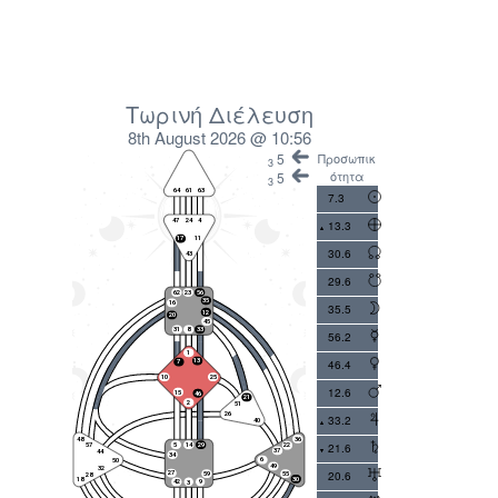
Τωρινή Διέλευση
8th August 2026 @ 10:56
5
Προσωπικ
3
ότητα
5
3
7.3
13.3
30.6
29.6
35.5
56.2
46.4
12.6
33.2
21.6
20.6