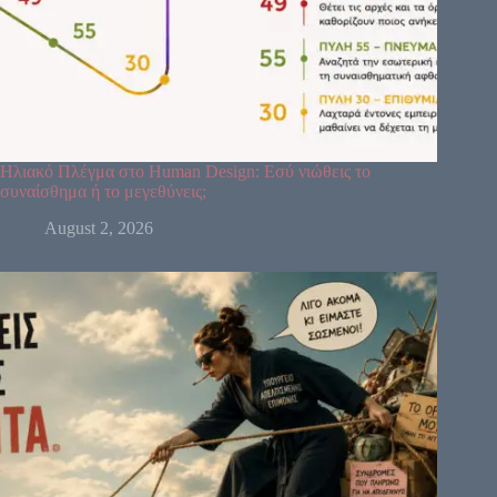
Ηλιακό Πλέγμα στο Human Design: Εσύ νιώθεις το
συναίσθημα ή το μεγεθύνεις;
August 2, 2026
64
61
63
47
24
4