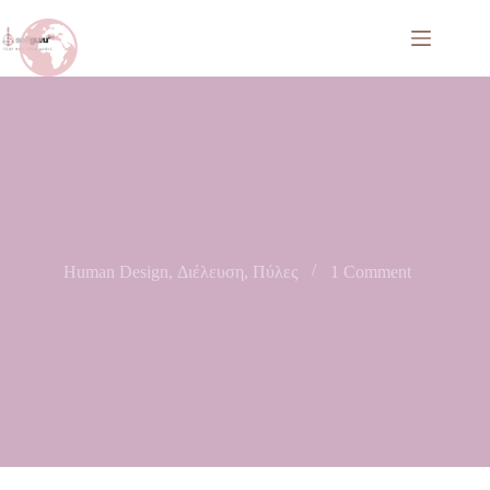
Human Design
,
Διέλευση
,
Πύλες
1 Comment