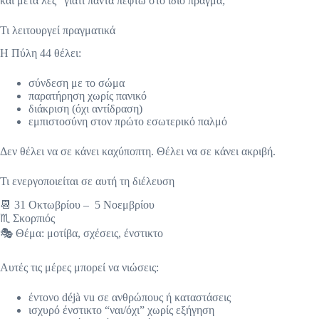
και μετά λες “γιατί πάντα πέφτω στο ίδιο πράγμα;”
Τι λειτουργεί πραγματικά
Η Πύλη 44 θέλει:
σύνδεση με το σώμα
παρατήρηση χωρίς πανικό
διάκριση (όχι αντίδραση)
εμπιστοσύνη στον πρώτο εσωτερικό παλμό
Δεν θέλει να σε κάνει καχύποπτη. Θέλει να σε κάνει ακριβή.
Τι ενεργοποιείται σε αυτή τη διέλευση
📆 31 Οκτωβρίου – 5 Νοεμβρίου
♏ Σκορπιός
🎭 Θέμα: μοτίβα, σχέσεις, ένστικτο
Αυτές τις μέρες μπορεί να νιώσεις:
έντονο déjà vu σε ανθρώπους ή καταστάσεις
ισχυρό ένστικτο “ναι/όχι” χωρίς εξήγηση