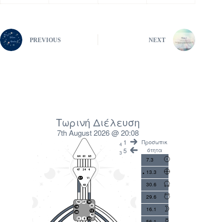
PREVIOUS
NEXT
Τωρινή Διέλευση
7th August 2026 @ 20:08
1
Προσωπικ
4
ότητα
5
3
7.3
13.3
30.6
29.6
16.1
56.1