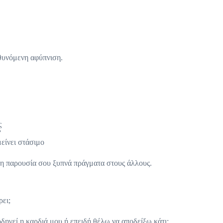
ευθυνόμενη αφύπνιση.
ς
”
μείνει στάσιμο
ή η παρουσία σου ξυπνά πράγματα στους άλλους.
ρει;
οδηγεί η καρδιά μου ή επειδή θέλω να αποδείξω κάτι;