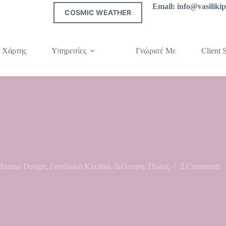
Email: info@vasilik
COSMIC WEATHER
 Χάρτης
Υπηρεσίες
Γνώρισέ Με
Client S
Human Design
,
Γονιδιακά Κλειδιά
,
Διέλευση
,
Πύλες
2 Comments