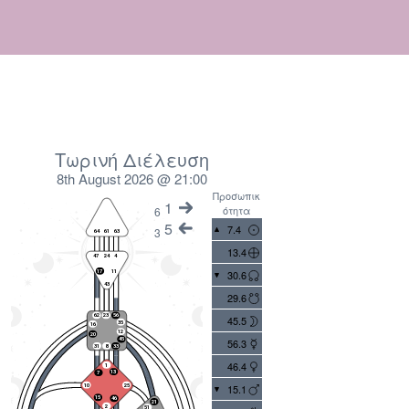
Τωρινή Διέλευση
8th August 2026 @ 21:00
Προσωπικ
1
ότητα
6
5
7.4
3
13.4
30.6
29.6
45.5
56.3
46.4
15.1