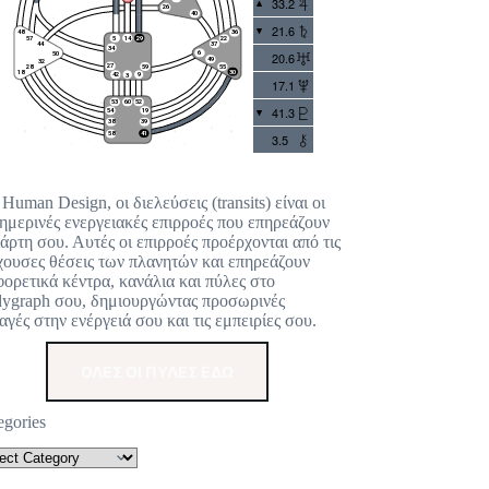
33.2
21.6
20.6
17.1
41.3
3.5
 Human Design, οι διελεύσεις (transits) είναι οι
ημερινές ενεργειακές επιρροές που επηρεάζουν
χάρτη σου. Αυτές οι επιρροές προέρχονται από τις
χουσες θέσεις των πλανητών και επηρεάζουν
φορετικά κέντρα, κανάλια και πύλες στο
ygraph σου, δημιουργώντας προσωρινές
αγές στην ενέργειά σου και τις εμπειρίες σου.
ΟΛΕΣ ΟΙ ΠΥΛΕΣ ΕΔΩ
egories
48
57
44