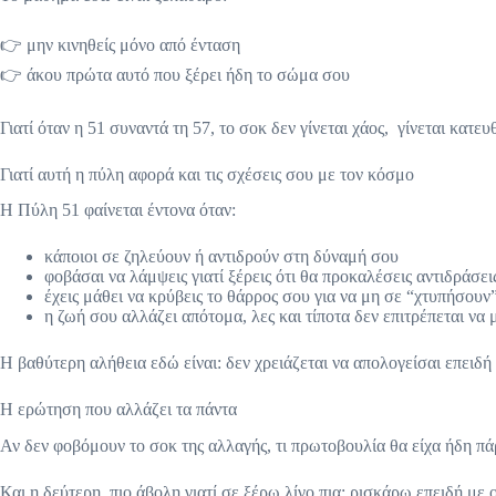
👉 μην κινηθείς μόνο από ένταση
👉 άκου πρώτα αυτό που ξέρει ήδη το σώμα σου
Γιατί όταν η 51 συναντά τη 57, το σοκ δεν γίνεται χάος, γίνεται κατ
Γιατί αυτή η πύλη αφορά και τις σχέσεις σου με τον κόσμο
Η Πύλη 51 φαίνεται έντονα όταν:
κάποιοι σε ζηλεύουν ή αντιδρούν στη δύναμή σου
φοβάσαι να λάμψεις γιατί ξέρεις ότι θα προκαλέσεις αντιδράσει
έχεις μάθει να κρύβεις το θάρρος σου για να μη σε “χτυπήσουν
η ζωή σου αλλάζει απότομα, λες και τίποτα δεν επιτρέπεται να 
Η βαθύτερη αλήθεια εδώ είναι: δεν χρειάζεται να απολογείσαι επειδ
Η ερώτηση που αλλάζει τα πάντα
Αν δεν φοβόμουν το σοκ της αλλαγής, τι πρωτοβουλία θα είχα ήδη πά
Και η δεύτερη, πιο άβολη γιατί σε ξέρω λίγο πια: ρισκάρω επειδή με 