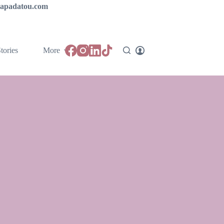
ipapadatou.com
tories
More