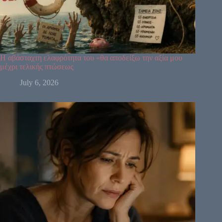
42
9
3
53
60
52
54
19
38
39
41
58
Η αβάσταχτη ελαφρότητα του «θα αποδείξω την αξία μου
μέχρι τελικής πτώσεως
July 6, 2026