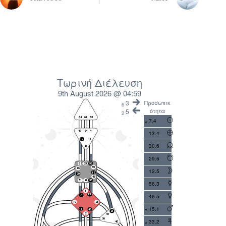
Τωρινή Διέλευση
9th August 2026 @ 04:59
3
Προσωπικ
6
ότητα
5
2
7.4
13.4
30.6
29.6
12.5
56.3
46.5
15.1
33.2