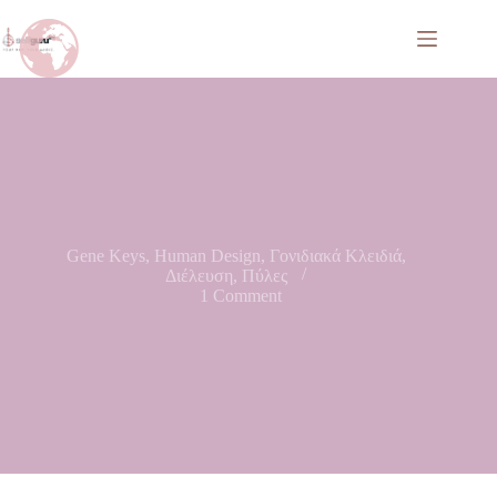
Gene Keys
,
Human Design
,
Γονιδιακά Κλειδιά
,
Διέλευση
,
Πύλες
1 Comment