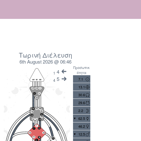
Τωρινή Διέλευση
6th August 2026 @ 06:46
Προσωπικ
4
ότητα
1
5
7.1
4
13.1
30.6
29.6
2.2
62.5
46.2
12.5