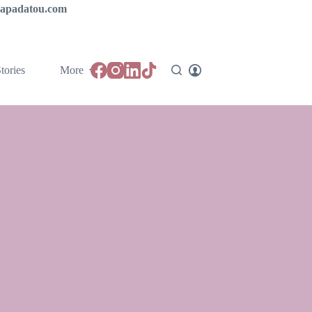
ipapadatou.com
tories
More