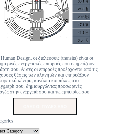
33.1
21.6
20.6
17.1
41.3
3.5
 Human Design, οι διελεύσεις (transits) είναι οι
ημερινές ενεργειακές επιρροές που επηρεάζουν
χάρτη σου. Αυτές οι επιρροές προέρχονται από τις
χουσες θέσεις των πλανητών και επηρεάζουν
φορετικά κέντρα, κανάλια και πύλες στο
ygraph σου, δημιουργώντας προσωρινές
αγές στην ενέργειά σου και τις εμπειρίες σου.
ΟΛΕΣ ΟΙ ΠΥΛΕΣ ΕΔΩ
egories
48
57
44