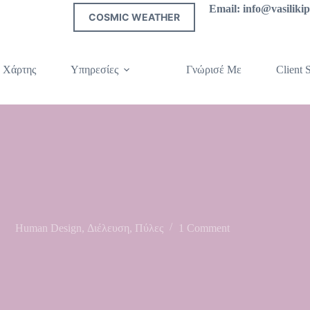
Email: info@vasilik
COSMIC WEATHER
 Χάρτης
Υπηρεσίες
Γνώρισέ Με
Client S
Human Design
,
Διέλευση
,
Πύλες
1 Comment