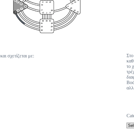
Στο
αι σχετίζεται με:
καθ
το 
τρέ
δια
Bod
αλλ
Cat