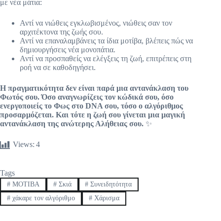
με νέα μάτια:
Αντί να νιώθεις εγκλωβισμένος, νιώθεις σαν τον
αρχιτέκτονα της ζωής σου.
Αντί να επαναλαμβάνεις τα ίδια μοτίβα, βλέπεις πώς να
δημιουργήσεις νέα μονοπάτια.
Αντί να προσπαθείς να ελέγξεις τη ζωή, επιτρέπεις στη
ροή να σε καθοδηγήσει.
Η πραγματικότητα δεν είναι παρά μια αντανάκλαση του
Φωτός σου. Όσο αναγνωρίζεις τον κώδικά σου, όσο
ενεργοποιείς το Φως στο DNA σου, τόσο ο αλγόριθμος
προσαρμόζεται. Και τότε η ζωή σου γίνεται μια μαγική
αντανάκλαση της ανώτερης Αλήθειας σου.
✨
Views:
4
Tags
#
ΜΟΤΙΒΑ
#
Σκιά
#
Συνειδητότητα
#
χάκαρε τον αλγόριθμο
#
Χάρισμα