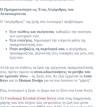
Η Πραγματικότητα ως Ένας Αλγόριθμος που
Ανταποκρίνεται
Ο “αλγόριθμος” της ζωής σου λειτουργεί προβλέψιμα:
Ό,τι νιώθεις και σκέφτεσαι
, καθορίζει την ποιότητα
των εμπειριών σου.
Ό,τι επιλέγεις
, δημιουργεί την επόμενη φάση της
πραγματικότητάς σου.
Όταν ανεβάζεις τη συχνότητά σου,
ο αλγόριθμος
προσαρμόζεται, φέρνοντας νέες ευκαιρίες και ροές στη
ζωή σου.
Αλλά για να σπάσεις τα όρια της τρέχουσας πραγματικότητάς
σου, πρέπει πρώτα να
αποκωδικοποιήσεις τα μοτίβα που
σε κρατούν πίσω
– τις Σκιές σου. Κι εδώ έρχονται τα
Gene
Keys
και το
Human Design
για να σου δώσουν το “χάρτη”.
Πώς λειτουργεί η Σκιά, το Δώρο και το Σίντι στα Gene Keys;
Τα
Γονιδιακά Κλειδιά (Gene Keys)
είναι ένας διαχρονικός
χάρτης που σου δείχνει πώς να φωτίσεις τη ζωή σου μέσα
από τις
συχνότητες του DNA σου
. Κάθε ένα από τα Κλειδιά