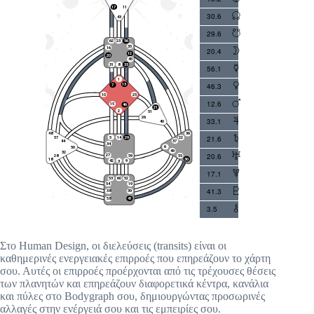
30.6
29.6
20.4
56.1
46.3
12.6
33.1
21.6
20.6
17.1
41.3
3.5
Στο Human Design, οι διελεύσεις (transits) είναι οι
καθημερινές ενεργειακές επιρροές που επηρεάζουν το χάρτη
σου. Αυτές οι επιρροές προέρχονται από τις τρέχουσες θέσεις
των πλανητών και επηρεάζουν διαφορετικά κέντρα, κανάλια
και πύλες στο Bodygraph σου, δημιουργώντας προσωρινές
αλλαγές στην ενέργειά σου και τις εμπειρίες σου.