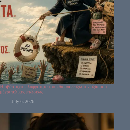
48
36
57
5
14
29
22
37
44
34
6
50
49
32
27
59
55
28
30
18
42
9
3
53
60
52
54
19
38
39
41
58
Η αβάσταχτη ελαφρότητα του «θα αποδείξω την αξία μου
μέχρι τελικής πτώσεως
July 6, 2026