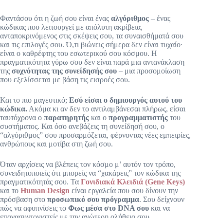
Φαντάσου ότι η ζωή σου είναι ένας
αλγόριθμος
– ένας
κώδικας που λειτουργεί με απόλυτη ακρίβεια,
ανταποκρινόμενος στις σκέψεις σου, τα συναισθήματά σου
και τις επιλογές σου. Ό,τι βιώνεις σήμερα δεν είναι τυχαίο·
είναι ο καθρέφτης του εσωτερικού σου κόσμου. Η
πραγματικότητα γύρω σου δεν είναι παρά μια αντανάκλαση
της
συχνότητας της συνείδησής σου
– μια προσομοίωση
που εξελίσσεται με βάση τις εισροές σου.
Και το πιο μαγευτικό;
Εσύ είσαι ο δημιουργός αυτού του
κώδικα.
Ακόμα κι αν δεν το αντιλαμβάνεσαι πλήρως, είσαι
ταυτόχρονα ο
παρατηρητής
και ο
προγραμματιστής
του
συστήματος. Και όσο ανεβάζεις τη συνείδησή σου, ο
“αλγόριθμος” σου προσαρμόζεται, φέρνοντας νέες εμπειρίες,
ανθρώπους και μοτίβα στη ζωή σου.
Όταν αρχίσεις να βλέπεις τον κόσμο μ’ αυτόν τον τρόπο,
συνειδητοποιείς ότι μπορείς να “χακάρεις” τον κώδικα της
πραγματικότητάς σου. Τα
Γονιδιακά Κλειδιά (Gene Keys)
και το
Human Design
είναι εργαλεία που σου δίνουν την
πρόσβαση στο
προσωπικό σου πρόγραμμα
. Σου δείχνουν
πώς να αφυπνίσεις το
Φως μέσα στο DNA σου
και να
επανασυντονιστείς με την ανώτερη αλήθεια σου.