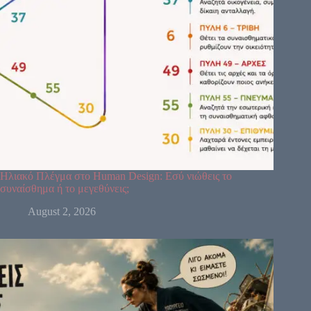
64
61
63
47
24
4
17
11
43
Ηλιακό Πλέγμα στο Human Design: Εσύ νιώθεις το
συναίσθημα ή το μεγεθύνεις;
62
23
56
35
16
August 2, 2026
12
20
45
31
8
33
1
13
7
10
25
15
46
21
2
51
26
40