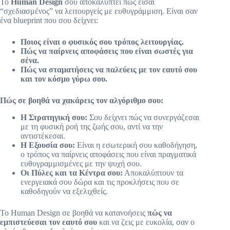
Το
Human Design
σου αποκαλύπτει πώς είσαι
“σχεδιασμένος” να λειτουργείς με ευθυγράμμιση. Είναι σαν
ένα blueprint που σου δείχνει:
Ποιος είναι ο φυσικός σου τρόπος λειτουργίας.
Πώς να παίρνεις αποφάσεις που είναι σωστές για
σένα.
Πώς να σταματήσεις να παλεύεις με τον εαυτό σου
και τον κόσμο γύρω σου.
Πώς σε βοηθά να χακάρεις τον αλγόριθμο σου:
Η Στρατηγική σου:
Σου δείχνει πώς να συνεργάζεσαι
με τη φυσική ροή της ζωής σου, αντί να την
αντιστέκεσαι.
Η Εξουσία σου:
Είναι η εσωτερική σου καθοδήγηση,
ο τρόπος να παίρνεις αποφάσεις που είναι πραγματικά
ευθυγραμμισμένες με την ψυχή σου.
Οι Πύλες και τα Κέντρα σου:
Αποκαλύπτουν τα
ενεργειακά σου δώρα και τις προκλήσεις που σε
καθοδηγούν να εξελιχθείς.
Το Human Design σε βοηθά να κατανοήσεις
πώς να
εμπιστεύεσαι τον εαυτό σου
και να ζεις με ευκολία, σαν ο