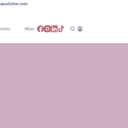
ipapadatou.com
tories
More