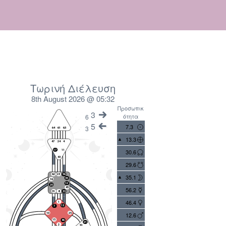
Τωρινή Διέλευση
8th August 2026 @ 05:32
Προσωπικ
3
ότητα
6
5
7.3
3
13.3
30.6
29.6
35.1
56.2
46.4
12.6