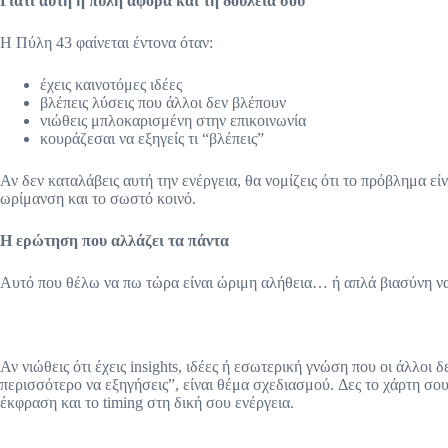
Γιατί αυτή η πύλη αφορά και τη δουλειά σου
Η Πύλη 43 φαίνεται έντονα όταν:
έχεις καινοτόμες ιδέες
βλέπεις λύσεις που άλλοι δεν βλέπουν
νιώθεις μπλοκαρισμένη στην επικοινωνία
κουράζεσαι να εξηγείς τι “βλέπεις”
Αν δεν καταλάβεις αυτή την ενέργεια, θα νομίζεις ότι το πρόβλημα είν
ωρίμανση και το σωστό κοινό.
Η ερώτηση που αλλάζει τα πάντα
Αυτό που θέλω να πω τώρα είναι ώριμη αλήθεια… ή απλά βιασύνη ν
Αν νιώθεις ότι έχεις insights, ιδέες ή εσωτερική γνώση που οι άλλοι 
περισσότερο να εξηγήσεις”, είναι θέμα σχεδιασμού. Δες το χάρτη σου
έκφραση και το timing στη δική σου ενέργεια.