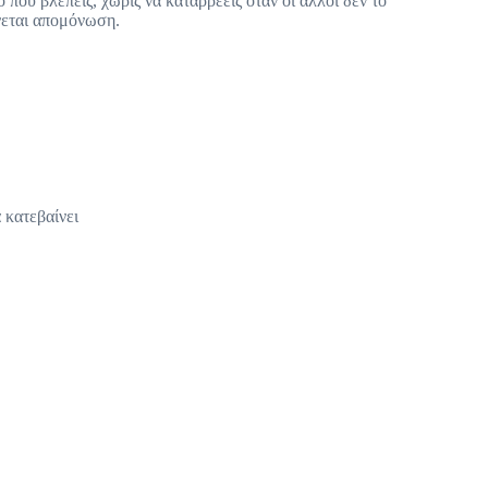
που βλέπεις, χωρίς να καταρρέεις όταν οι άλλοι δεν το
ίνεται απομόνωση.
 κατεβαίνει