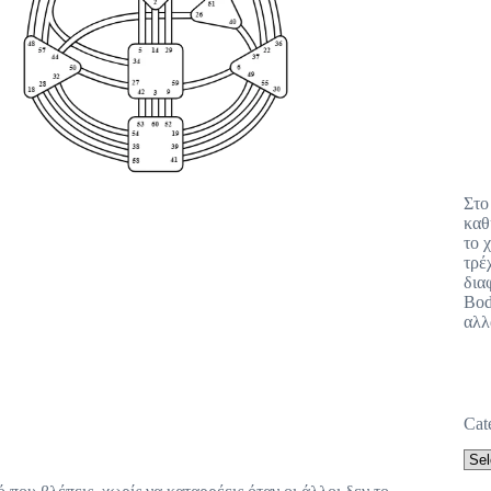
Στο
καθ
το 
τρέ
δια
Bod
αλλ
Cat