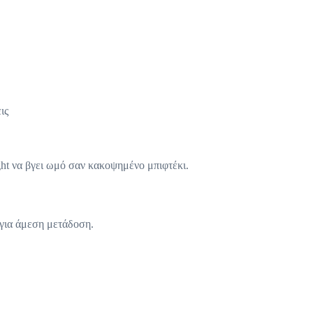
ις
ight να βγει ωμό σαν κακοψημένο μπιφτέκι.
 για άμεση μετάδοση.