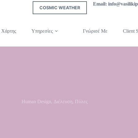
Email: info@vasilik
COSMIC WEATHER
 Χάρτης
Υπηρεσίες
Γνώρισέ Με
Client S
Human Design
,
Διέλευση
,
Πύλες