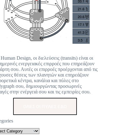
33.1
21.6
20.6
17.1
41.3
3.5
 Human Design, οι διελεύσεις (transits) είναι οι
ημερινές ενεργειακές επιρροές που επηρεάζουν
χάρτη σου. Αυτές οι επιρροές προέρχονται από τις
χουσες θέσεις των πλανητών και επηρεάζουν
φορετικά κέντρα, κανάλια και πύλες στο
ygraph σου, δημιουργώντας προσωρινές
αγές στην ενέργειά σου και τις εμπειρίες σου.
ΟΛΕΣ ΟΙ ΠΥΛΕΣ ΕΔΩ
egories
48
57
44