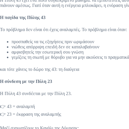
Η Πύλη 43 έχει ένα πολύ συγκεκριμένο μάθημα: να εμπιστευτείς αυτό 
πιάνουν αμέσως. Γιατί όταν αυτή η ενέργεια μπλοκάρει, η ενόραση γ
Η παγίδα της Πύλης 43
Το πρόβλημα δεν είναι ότι έχεις αναλαμπές. Το πρόβλημα είναι όταν:
προσπαθείς να τις εξηγήσεις πριν ωριμάσουν
νιώθεις απόρριψη επειδή δεν σε καταλαβαίνουν
αμφισβητείς την εσωτερική σου γνώση
γεμίζεις τη σιωπή με θόρυβο για να μην ακούσεις τι πραγματικά
και τότε χάνεις το δώρο της 43: τη διαύγεια
Η σύνδεση με την Πύλη 23
Η Πύλη 43 συνδέεται με την Πύλη 23.
👉 43 = αναλαμπή
👉 23 = έκφραση της αναλαμπής
Μαζί σχηματίζουν το Κανάλι της Δόμησης: