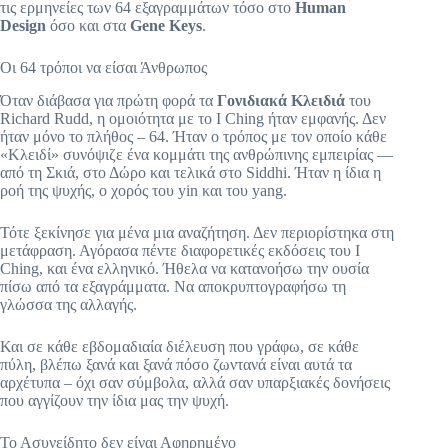
τις ερμηνείες των 64 εξαγραμμάτων τόσο στο
Human
Design
όσο και στα
Gene Keys
.
Οι 64 τρόποι να είσαι Άνθρωπος
Όταν διάβασα για πρώτη φορά τα
Γονιδιακά Κλειδιά
του
Richard Rudd, η ομοιότητα με το Ι Ching ήταν εμφανής. Δεν
ήταν μόνο το πλήθος – 64. Ήταν ο τρόπος με τον οποίο κάθε
«Κλειδί» συνόψιζε ένα κομμάτι της ανθρώπινης εμπειρίας —
από τη Σκιά, στο Δώρο και τελικά στο Siddhi. Ήταν η ίδια η
ροή της ψυχής, ο χορός του yin και του yang.
Τότε ξεκίνησε για μένα μια αναζήτηση. Δεν περιορίστηκα στη
μετάφραση. Αγόρασα πέντε διαφορετικές εκδόσεις του Ι
Ching, και ένα ελληνικό. Ήθελα να κατανοήσω την ουσία
πίσω από τα εξαγράμματα. Να αποκρυπτογραφήσω τη
γλώσσα της αλλαγής.
Και σε κάθε εβδομαδιαία διέλευση που γράφω, σε κάθε
πύλη, βλέπω ξανά και ξανά πόσο ζωντανά είναι αυτά τα
αρχέτυπα – όχι σαν σύμβολα, αλλά σαν υπαρξιακές δονήσεις
που αγγίζουν την ίδια μας την ψυχή.
Το Ασυνείδητο δεν είναι Αφηρημένο