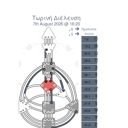
Τωρινή Διέλευση
7th August 2026 @ 16:20
6
Προσωπικ
4
ότητα
5
4
7.2
13.2
30.6
29.6
20.5
56.1
46.3
12.6
33.1
21.6
20.6
17.1
41.3