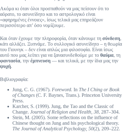
Ακόμα κι όταν όλοι προσπαθούν να μας πείσουν ότι το
αόρατο, το ασυνείδητο και το αστρολογικό είναι
«αφηρημένες έννοιες», ίσως τελικά μας επηρεάζουν
περισσότερο απ’ όσο νομίζουμε.
Και όταν έχουμε την πληροφορία, όταν κάνουμε τη
σύνδεση
,
κάτι αλλάζει. Ξυπνάμε. Το συλλογικό ασυνείδητο – η θεωρία
του Γιουνγκ – δεν είναι απλώς μια φιλοσοφία. Είναι ίσως
αυτό που μας λείπει για να ξανασυνδεθούμε με το
θαύμα
, τη
φαντασία
, την
έμπνευση
— και τελικά, με την ίδια μας την
ψυχή
.
Βιβλιογραφία:
Jung, C. G. (1967).
Foreword.
In
The I Ching or Book
of Changes
(C. F. Baynes, Trans.). Princeton University
Press.
Karcher, S. (1999). Jung, the Tao and the Classic of
Change.
Journal of Religion and Health, 38
, 287–304.
Stein, M. (2005). Some reflections on the influence of
Chinese thought on Jung and his psychological theory.
The Journal of Analytical Psychology, 50
(2), 209–222.