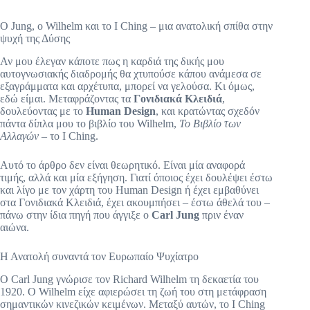
Ο Jung, ο Wilhelm και το Ι Ching – μια ανατολική σπίθα στην
ψυχή της Δύσης
Αν μου έλεγαν κάποτε πως η καρδιά της δικής μου
αυτογνωσιακής διαδρομής θα χτυπούσε κάπου ανάμεσα σε
εξαγράμματα και αρχέτυπα, μπορεί να γελούσα. Κι όμως,
εδώ είμαι. Μεταφράζοντας τα
Γονιδιακά Κλειδιά
,
δουλεύοντας με το
Human Design
, και κρατώντας σχεδόν
πάντα δίπλα μου το βιβλίο του Wilhelm,
Το Βιβλίο των
Αλλαγών
– το Ι Ching.
Αυτό το άρθρο δεν είναι θεωρητικό. Είναι μία αναφορά
τιμής, αλλά και μία εξήγηση. Γιατί όποιος έχει δουλέψει έστω
και λίγο με τον χάρτη του Human Design ή έχει εμβαθύνει
στα Γονιδιακά Κλειδιά, έχει ακουμπήσει – έστω άθελά του –
πάνω στην ίδια πηγή που άγγιξε ο
Carl Jung
πριν έναν
αιώνα.
Η Ανατολή συναντά τον Ευρωπαίο Ψυχίατρο
Ο Carl Jung γνώρισε τον Richard Wilhelm τη δεκαετία του
1920. Ο Wilhelm είχε αφιερώσει τη ζωή του στη μετάφραση
σημαντικών κινεζικών κειμένων. Μεταξύ αυτών, το Ι Ching