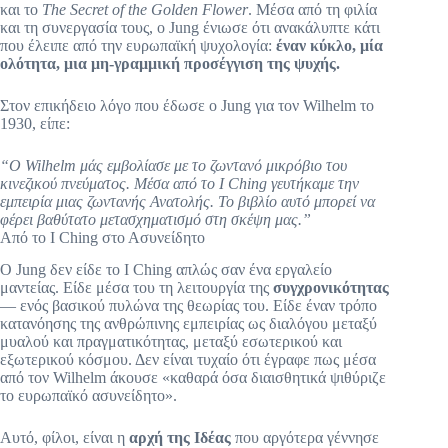
και το
The Secret of the Golden Flower
. Μέσα από τη φιλία
και τη συνεργασία τους, ο Jung ένιωσε ότι ανακάλυπτε κάτι
που έλειπε από την ευρωπαϊκή ψυχολογία:
έναν κύκλο, μία
ολότητα, μια μη-γραμμική προσέγγιση της ψυχής.
Στον επικήδειο λόγο που έδωσε ο Jung για τον Wilhelm το
1930, είπε:
“Ο Wilhelm μάς εμβολίασε με το ζωντανό μικρόβιο του
κινεζικού πνεύματος. Μέσα από το Ι Ching γευτήκαμε την
εμπειρία μιας ζωντανής Ανατολής. Το βιβλίο αυτό μπορεί να
φέρει βαθύτατο μετασχηματισμό στη σκέψη μας.”
Από το Ι Ching στο Ασυνείδητο
Ο Jung δεν είδε το Ι Ching απλώς σαν ένα εργαλείο
μαντείας. Είδε μέσα του τη λειτουργία της
συγχρονικότητας
— ενός βασικού πυλώνα της θεωρίας του. Είδε έναν τρόπο
κατανόησης της ανθρώπινης εμπειρίας ως διαλόγου μεταξύ
μυαλού και πραγματικότητας, μεταξύ εσωτερικού και
εξωτερικού κόσμου. Δεν είναι τυχαίο ότι έγραφε πως μέσα
από τον Wilhelm άκουσε «καθαρά όσα διαισθητικά ψιθύριζε
το ευρωπαϊκό ασυνείδητο».
Αυτό, φίλοι, είναι η
αρχή της Ιδέας
που αργότερα γέννησε