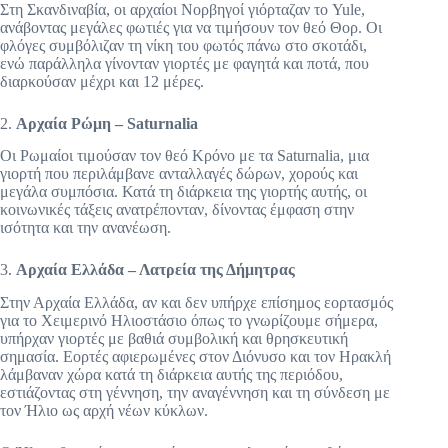
Στη Σκανδιναβία, οι αρχαίοι Νορβηγοί γιόρταζαν το Yule,
ανάβοντας μεγάλες φωτιές για να τιμήσουν τον θεό Θορ. Οι
φλόγες συμβόλιζαν τη νίκη του φωτός πάνω στο σκοτάδι,
ενώ παράλληλα γίνονταν γιορτές με φαγητά και ποτά, που
διαρκούσαν μέχρι και 12 μέρες.
2.
Αρχαία Ρώμη – Saturnalia
Οι Ρωμαίοι τιμούσαν τον θεό Κρόνο με τα Saturnalia, μια
γιορτή που περιλάμβανε ανταλλαγές δώρων, χορούς και
μεγάλα συμπόσια. Κατά τη διάρκεια της γιορτής αυτής, οι
κοινωνικές τάξεις ανατρέπονταν, δίνοντας έμφαση στην
ισότητα και την ανανέωση.
3.
Αρχαία Ελλάδα – Λατρεία της Δήμητρας
Στην Αρχαία Ελλάδα, αν και δεν υπήρχε επίσημος εορτασμός
για το Χειμερινό Ηλιοστάσιο όπως το γνωρίζουμε σήμερα,
υπήρχαν γιορτές με βαθιά συμβολική και θρησκευτική
σημασία. Εορτές αφιερωμένες στον Διόνυσο και τον Ηρακλή
λάμβαναν χώρα κατά τη διάρκεια αυτής της περιόδου,
εστιάζοντας στη γέννηση, την αναγέννηση και τη σύνδεση με
τον Ήλιο ως αρχή νέων κύκλων.