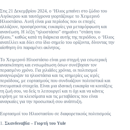
Στις 21 Δεκεμβρίου 2024, ο ‘Ηλιος μπαίνει στο ζώδιο του
Αιγόκερου και ταυτόχρονα γιορτάζουμε το Χειμερινό
Ηλιοστάσιο. Αυτή είναι μια περίοδος που οι εποχές
αλλάζουν, προσφέροντας ευκαιρίες για μεταμόρφωση και
ανανέωση. Η λέξη “ηλιοστάσιο” σημαίνει “στάση του
ήλιου,” καθώς κατά τη διάρκεια αυτής της περιόδου, ο ‘Ηλιος
ανατέλλει και δύει στο ίδιο σημείο του ορίζοντα, δίνοντας την
αίσθηση ότι παραμένει ακίνητος.
Το Χειμερινό Ηλιοστάσιο είναι μια στιγμή για εσωτερική
ανασκόπηση και ενσωμάτωση όσων συνέβησαν τον
περασμένο χρόνο. Για χιλιάδες χρόνια, οι πολιτισμοί
αναγνώριζαν τα ηλιοστάσια και τις ισημερίες ως ιερές
περιόδους, με εορτασμούς που συνδυάζουν πολιτιστικά και
πνευματικά στοιχεία. Είναι μια ιδανική ευκαιρία να κοιτάξεις
τη ζωή σου, να δείς τι λειτουργεί και τι όχι και να κάνεις
ειρήνη με τα κλεισίματα και τις μεταβάσεις που είναι
αναγκαίες για την προσωπική σου ανάπτυξη.
Εορτασμοί του Ηλιοστασίου σε διαφορετικούς πολιτισμούς
1.
Σκανδιναβία – Γιορτή του Yule