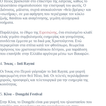
Ο Ήλιος βρισκόταν στο επίκεντρο της λατρείας, καθώς το
ηλιοστάσιο σηματοδοτούσε την επιστροφή του φωτός. Ο
Διόνυσος, μάλιστα, συχνά αποκαλούνταν «θείο βρέφος» και
«σωτήρας», σε μια αφήγηση που περιέγραφε τον κύκλο
ζωής, θανάτου και αναγέννησης, γεμάτη αλληγορικά
νοήματα.
Παράλληλα, το έθιμο της
Ειρεσιώνης
, ένα στολισμένο κλαδί
ελιάς γεμάτο συμβολισμούς ευημερίας και γονιμότητας,
συνδέεται έμμεσα με τα δικά μας Χριστούγεννα. Ενώ
περιφερόταν στα σπίτια κατά τον φθινόπωρο, θεωρείται
πρόγονος του χριστουγεννιάτικου δέντρου, μια παράδοση
που επανήλθε στην Ελλάδα αργότερα μέσω των Βαυαρών.
4.
Ίνκας – Inti Raymi
Οι Ίνκας στο Περού γιόρταζαν το Inti Raymi, μια γιορτή
αφιερωμένη στον θεό Ήλιο, Inti. Οι τελετές περιλάμβαναν
χορούς, προσφορές και τελετουργικά για την ευημερία της
κοινότητας.
5.
Κίνα – Dongzhi Festival
Στην Κίνα, το Dongzhi είναι μια γιορτή του ηλιοστασίου που