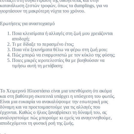
εστιάζει στη συγκέντρωση της οικογένειας και στην
κατανάλωση ζεστών τροφών, όπως τα dumplings, για να
γιορτάσουν τη μακρύτερη νύχτα του χρόνου.
Ερωτήσεις για αναστοχασμό
Ποια κλεισίματα ή αλλαγές στη ζωή μου χρειάζονται
αποδοχή;
Τι με δίδαξε το περασμένο έτος;
Ποια νέα ξεκινήματα θέλω να φέρω στη ζωή μου;
Πώς μπορώ να εναρμονιστώ με τον κύκλο της φύσης;
Ποιες μικρές ιεροτελεστίες θα με βοηθούσαν να
τιμήσω αυτή τη μετάβαση;
Το Χειμερινό Ηλιοστάσιο είναι μια υπενθύμιση ότι ακόμα
και στη βαθύτερη σκοτεινιά υπάρχει η υπόσχεση του φωτός.
Είναι μια ευκαιρία να ανακαλύψουμε την εσωτερική μας
δύναμη και να προετοιμαστούμε για τις αλλαγές που
έρχονται. Καθώς ο ήλιος ξαναβρίσκει τη δύναμή του, ας
αναλογιστούμε πώς μπορούμε κι εμείς να αναγεννηθούμε,
αποδεχόμενοι τη φυσική ροή της ζωής.