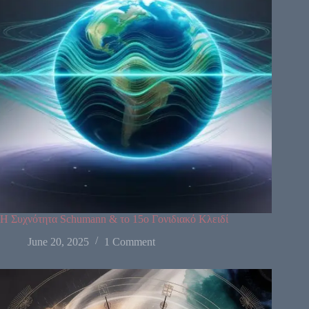
31
8
33
1
13
7
10
25
15
46
21
2
51
26
40
48
36
57
5
14
29
22
37
44
34
6
50
49
32
27
59
55
28
30
18
42
9
3
53
60
52
54
19
38
39
41
58
Η Συχνότητα Schumann & το 15ο Γονιδιακό Κλειδί
June 20, 2025
1 Comment