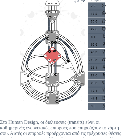
5
4
7.2
13.2
30.6
29.6
8.1
62.6
46.3
12.5
33.1
21.6
20.6
17.1
41.3
3.5
Στο Human Design, οι διελεύσεις (transits) είναι οι
καθημερινές ενεργειακές επιρροές που επηρεάζουν το χάρτη
σου. Αυτές οι επιρροές προέρχονται από τις τρέχουσες θέσεις