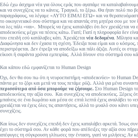
Εδώ έχω άσχημα νέα για όλους εμάς που αγαπάμε να καταλαβαίνουμε π
και να συνεχίζεις να το κάνεις. Τραγικό, το ξέρω. Θα ήταν πολύ πιο 
παραγράφους, να λέγαμε «ΑΥΤΟ ΕΙΜΑΙ ΕΓΩ» και να θεραπευόμασταν 
το οικογενειακό σου σύστημα και να απαντάς στη μητέρα σου με τον ίδ
να λες πάλι «ναι». Μπορείς να έχεις καταλάβει ότι δεν χρειάζεται να 
αποδεικνύεις μέχρι να πέσεις κάτω. Γιατί; Γιατί η πληροφορία δεν εί
του επειδή εσύ κατάλαβες κάτι. Χρειάζεται
νέα δεδομένα
. Μίλησα κα
Διαφώνησα και δεν έχασα τη σχέση. Έδειξα ποια είμαι και ο κόσμος,
περιστρέφεται. Δεν έτρεξα να αποδείξω και πάλι άξιζα. Αυτές οι στιγ
είκοσι ή σαράντα χρόνια εμπειρίας. Αλλά δίνουν στο σύστημά σου κά
Και κάπου εδώ εμφανίζεται το Human Design
Όχι, δεν θα σου πω ότι η νευροεπιστήμη «αποδεικνύει» το Human De
πάντα με το ζόρι και μετά να τους πετάμε ρύζι. Αλλά για μένα συναν
περισσότερα από όσα μπορούμε να ζήσουμε.
Στο Human Design το 
αποδεικνύεις την αξία σου. Και συνεχίζεις να αποδεικνύεις. Ξέρεις ό
μπαίνεις σε ένα δωμάτιο και μέσα σε επτά λεπτά έχεις αναλάβει το ν
χρειάζεται να έχεις όλες τις απαντήσεις, αλλά το μυαλό σου κάνει υπ
συνεχίζεις.
Και ίσως δεν συνεχίζεις επειδή δεν έχεις καταλάβει αρκετά. Ίσως συν
έχει το σύστημά σου. Αν κάθε φορά που απέδειξες την αξία σου πήρε
απέφυγες τη σύγκρουση γλίτωσες την ένταση, γιατί να μιλήσεις; Αν