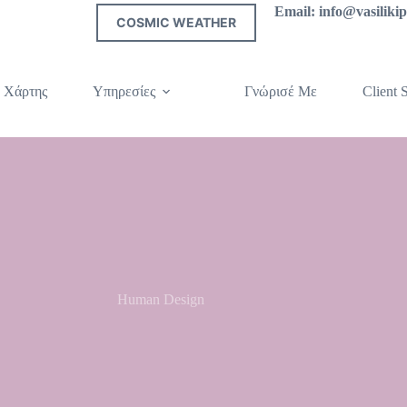
Email: info@vasilik
COSMIC WEATHER
 Χάρτης
Υπηρεσίες
Γνώρισέ Με
Client S
Human Design