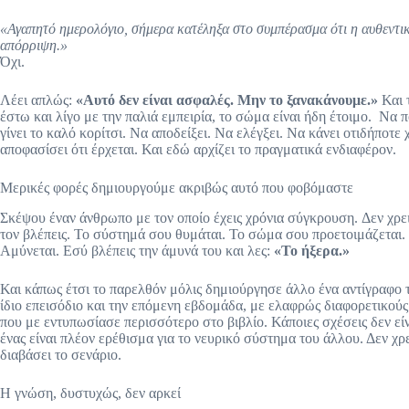
«Αγαπητό ημερολόγιο, σήμερα κατέληξα στο συμπέρασμα ότι η αυθεντι
απόρριψη.»
Όχι.
Λέει απλώς:
«Αυτό δεν είναι ασφαλές. Μην το ξανακάνουμε.»
Και 
έστω και λίγο με την παλιά εμπειρία, το σώμα είναι ήδη έτοιμο. Να 
γίνει το καλό κορίτσι. Να αποδείξει. Να ελέγξει. Να κάνει οτιδήποτε 
αποφασίσει ότι έρχεται. Και εδώ αρχίζει το πραγματικά ενδιαφέρον.
Μερικές φορές δημιουργούμε ακριβώς αυτό που φοβόμαστε
Σκέψου έναν άνθρωπο με τον οποίο έχεις χρόνια σύγκρουση. Δεν χρειά
τον βλέπεις. Το σύστημά σου θυμάται. Το σώμα σου προετοιμάζεται. 
Αμύνεται. Εσύ βλέπεις την άμυνά του και λες:
«Το ήξερα.»
Και κάπως έτσι το παρελθόν μόλις δημιούργησε άλλο ένα αντίγραφο τ
ίδιο επεισόδιο και την επόμενη εβδομάδα, με ελαφρώς διαφορετικούς
που με εντυπωσίασε περισσότερο στο βιβλίο. Κάποιες σχέσεις δεν εί
ένας είναι πλέον ερέθισμα για το νευρικό σύστημα του άλλου. Δεν χρ
διαβάσει το σενάριο.
Η γνώση, δυστυχώς, δεν αρκεί