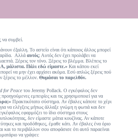
ς να συμβεί.
νουν έξαλλη. Το αστείο είναι ότι κάποιος άλλος μπορεί
εφαρίδα. Αλλά
αυτός
; Αυτός δεν έχει προλάβει να
αεπτά. Ξέρεις τον τόνο. Ξέρεις το βλέμμα. Βλέπεις το
«Α, μάλιστα. Πάλι εδώ είμαστε.»
Και κάπου εκεί
πορεί να μην έχει αρχίσει ακόμα. Εσύ απλώς ξέρεις πού
εν ξέρεις το μέλλον.
Θυμάσαι το παρελθόν.
d for Peace
του Jeremy Pollack. Ο εγκέφαλος δεν
 προηγούμενες εμπειρίες και τις χρησιμοποιεί για να
τώρα;»
Πρακτικότατο σύστημα. Αν έβαλες κάποτε το χέρι
 για να ελέγξεις μήπως άλλαξε γνώμη η φωτιά και δεν
 εγκέφαλος εφαρμόζει το ίδιο σύστημα στους
υπλοκότητας, δεν είμαστε μάτια κουζίνας. Αν κάποτε
ύτηκες και προδόθηκες, έμαθε κάτι. Αν έβαλες ένα όριο
σαι και το περιβάλλον σου αποφάσισε ότι αυτό παραείναι
ωματάριο να γράψει: