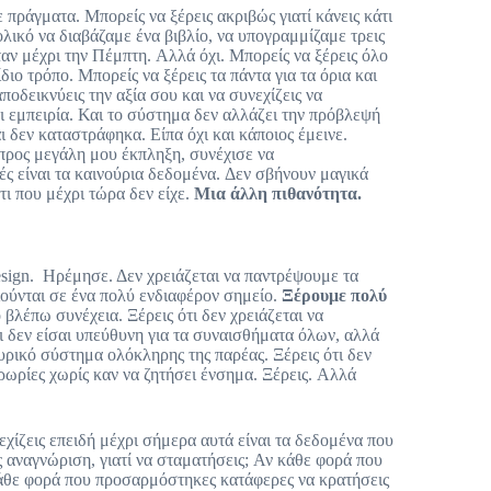
ράγματα. Μπορείς να ξέρεις ακριβώς γιατί κάνεις κάτι
βολικό να διαβάζαμε ένα βιβλίο, να υπογραμμίζαμε τρεις
μέχρι την Πέμπτη. Αλλά όχι. Μπορείς να ξέρεις όλο
ιο τρόπο. Μπορείς να ξέρεις τα πάντα για τα όρια και
αποδεικνύεις την αξία σου και να συνεχίζεις να
ναι εμπειρία. Και το σύστημα δεν αλλάζει την πρόβλεψή
ι δεν καταστράφηκα. Είπα όχι και κάποιος έμεινε.
 προς μεγάλη μου έκπληξη, συνέχισε να
μές είναι τα καινούρια δεδομένα. Δεν σβήνουν μαγικά
τι που μέχρι τώρα δεν είχε.
Μια άλλη πιθανότητα.
sign. Ηρέμησε. Δεν χρειάζεται να παντρέψουμε τα
τιούνται σε ένα πολύ ενδιαφέρον σημείο.
Ξέρουμε πολύ
βλέπω συνέχεια. Ξέρεις ότι δεν χρειάζεται να
τι δεν είσαι υπεύθυνη για τα συναισθήματα όλων, αλλά
ευρικό σύστημα ολόκληρης της παρέας. Ξέρεις ότι δεν
ερωρίες χωρίς καν να ζητήσει ένσημα. Ξέρεις. Αλλά
εχίζεις επειδή μέχρι σήμερα αυτά είναι τα δεδομένα που
ς αναγνώριση, γιατί να σταματήσεις; Αν κάθε φορά που
 κάθε φορά που προσαρμόστηκες κατάφερες να κρατήσεις