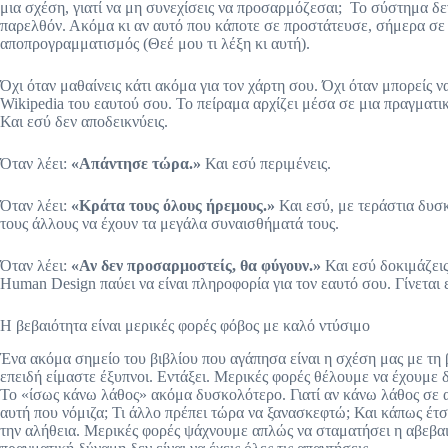
μια σχέση, γιατί να μη συνεχίσεις να προσαρμόζεσαι; Το σύστημα δεν
παρελθόν. Ακόμα κι αν αυτό που κάποτε σε προστάτευσε, σήμερα σε ε
αποπρογραμματισμός (Θεέ μου τι λέξη κι αυτή).
Όχι όταν μαθαίνεις κάτι ακόμα για τον χάρτη σου. Όχι όταν μπορείς να
Wikipedia του εαυτού σου. Το πείραμα αρχίζει μέσα σε μια πραγματι
Και εσύ δεν αποδεικνύεις.
Όταν λέει:
«Απάντησε τώρα.»
Και εσύ περιμένεις.
Όταν λέει:
«Κράτα τους όλους ήρεμους.»
Και εσύ, με τεράστια δυσκ
τους άλλους να έχουν τα μεγάλα συναισθήματά τους.
Όταν λέει:
«Αν δεν προσαρμοστείς, θα φύγουν.»
Και εσύ δοκιμάζεις 
Human Design παύει να είναι πληροφορία για τον εαυτό σου. Γίνεται 
Η βεβαιότητα είναι μερικές φορές φόβος με καλό ντύσιμο
Ένα ακόμα σημείο του βιβλίου που αγάπησα είναι η σχέση μας με τη β
επειδή είμαστε έξυπνοι. Εντάξει. Μερικές φορές θέλουμε να έχουμε 
Το «ίσως κάνω λάθος» ακόμα δυσκολότερο. Γιατί αν κάνω λάθος σε αυ
αυτή που νόμιζα; Τι άλλο πρέπει τώρα να ξανασκεφτώ; Και κάπως έτσ
την αλήθεια. Μερικές φορές ψάχνουμε απλώς να σταματήσει η αβεβαιότ