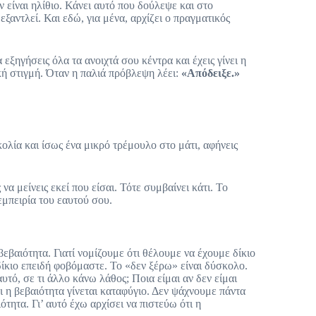
 είναι ηλίθιο. Κάνει αυτό που δούλεψε και στο
ξαντλεί. Και εδώ, για μένα, αρχίζει ο πραγματικός
 εξηγήσεις όλα τα ανοιχτά σου κέντρα και έχεις γίνει η
κή στιγμή. Όταν η παλιά πρόβλεψη λέει:
«Απόδειξε.»
ολία και ίσως ένα μικρό τρέμουλο στο μάτι, αφήνεις
να μείνεις εκεί που είσαι. Τότε συμβαίνει κάτι. Το
εμπειρία του εαυτού σου.
εβαιότητα. Γιατί νομίζουμε ότι θέλουμε να έχουμε δίκιο
δίκιο επειδή φοβόμαστε. Το «δεν ξέρω» είναι δύσκολο.
τό, σε τι άλλο κάνω λάθος; Ποια είμαι αν δεν είμαι
ι η βεβαιότητα γίνεται καταφύγιο. Δεν ψάχνουμε πάντα
ητα. Γι’ αυτό έχω αρχίσει να πιστεύω ότι η