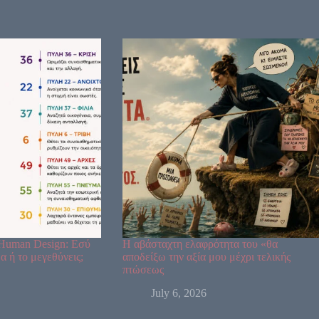
Human Design: Εσύ
Η αβάσταχτη ελαφρότητα του «θα
α ή το μεγεθύνεις;
αποδείξω την αξία μου μέχρι τελικής
πτώσεως
July 6, 2026