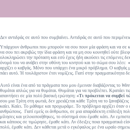
Δεν αντιδράς σε αυτό που συμβαίνει. Αντιδράς σε αυτό που περιμένει
Υπάρχουν άνθρωποι που μπορούν να σου πουν μία φράση και να σε κά
να σου πει ακριβώς την ίδια φράση και να μη σου κουνηθεί ούτε βλ
ολοκληρώσει την πρόταση και εσύ έχεις ήδη ακούσει τις επόμενες δεκ
όνομά του να ανάβει στην οθόνη του κινητού και το σώμα σου λέει:
αρχίζει ο καβγάς. Μόνο που υπάρχει ένα μικρό πρόβλημα. Ο καβγάς μ
πάει αυτό. Ή τουλάχιστον έτσι νομίζεις. Γιατί στην πραγματικότητα δ
Αυτό είναι ένα από τα πράγματα που μου έμειναν διαβάζοντας το
Wire
θυμάται απλώς για να θυμάται. Θυμάται για να προβλέπει. Κρατάει τις
απαντήσει σε μία πολύ βασική ερώτηση:
«Τι πρόκειται να συμβεί 
σου μια Τρίτη στη φωτιά, δεν χρειάζεται κάθε Τρίτη να το ξαναβάζεις
καίει. Καίει. Το μάθαμε και προχωράμε. Το πρόβλημα αρχίζει όταν ο
ανθρώπους. Γιατί εμείς οι άνθρωποι, σε μια απαράδεκτη επίδειξη πολ
μίλησες και γελοιοποιήθηκες, το σύστημά σου έμαθε κάτι. Αν εμπιστε
και κάποιος σε τιμώρησε, έμαθε κάτι. Αν έδειξες ποια πραγματικά εί
πολύ, έμαθε κάτι. Δεν κάθεται μετά ο εγκέφαλος με ένα ωραίο σημει