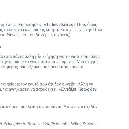
ς αμέσως. Να ρωτήσεις:
«Τι δεν βλέπω;»
Που, όπως
κός τρόπος να εκνευρίσεις κόσμο. Ευτυχώς έχω την Πύλη
ο Newsletter μου δε ξέρεις τι χάνεις).
ό.
άζεσαι πάντα άλλη μία εξήγηση για το γιατί είσαι όπως
στην οποία δεν έγινε αυτό που περίμενες. Μια στιγμή
α ο φόβος είπε «ξέρω πού πάει αυτό» και εσύ
 να πείσεις τον εαυτό σου ότι δεν συνέβη. Αλλά να
α, να αναγκαστεί να παραδεχτεί:
«Εντάξει. Ίσως δεν
τατεύσει προβλέποντας τα πάντα; Αυτό είναι σχεδόν
 Principles to Resolve Conflicts
. John Wiley & Sons.