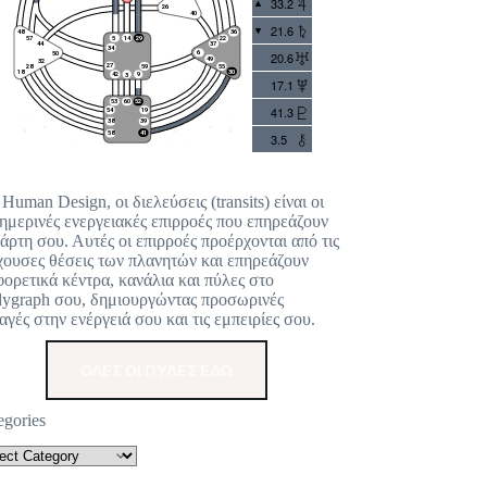
33.2
21.6
20.6
17.1
41.3
3.5
 Human Design, οι διελεύσεις (transits) είναι οι
ημερινές ενεργειακές επιρροές που επηρεάζουν
χάρτη σου. Αυτές οι επιρροές προέρχονται από τις
χουσες θέσεις των πλανητών και επηρεάζουν
φορετικά κέντρα, κανάλια και πύλες στο
ygraph σου, δημιουργώντας προσωρινές
αγές στην ενέργειά σου και τις εμπειρίες σου.
ΟΛΕΣ ΟΙ ΠΥΛΕΣ ΕΔΩ
egories
48
57
44