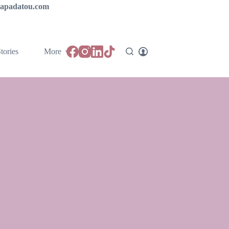
ipapadatou.com
tories
More