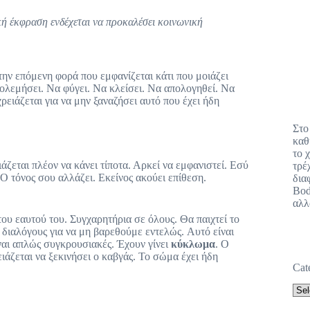
κή έκφραση ενδέχεται να προκαλέσει κοινωνική
την επόμενη φορά που εμφανίζεται κάτι που μοιάζει
πολεμήσει. Να φύγει. Να κλείσει. Να απολογηθεί. Να
χρειάζεται για να μην ξαναζήσει αυτό που έχει ήδη
Στο
καθ
το 
ζεται πλέον να κάνει τίποτα. Αρκεί να εμφανιστεί. Εσύ
τρέ
Ο τόνος σου αλλάζει. Εκείνος ακούει επίθεση.
δια
Bod
αλλ
ου εαυτού του. Συγχαρητήρια σε όλους. Θα παιχτεί το
 διαλόγους για να μη βαρεθούμε εντελώς. Αυτό είναι
ναι απλώς συγκρουσιακές. Έχουν γίνει
κύκλωμα
. Ο
ειάζεται να ξεκινήσει ο καβγάς. Το σώμα έχει ήδη
Cat