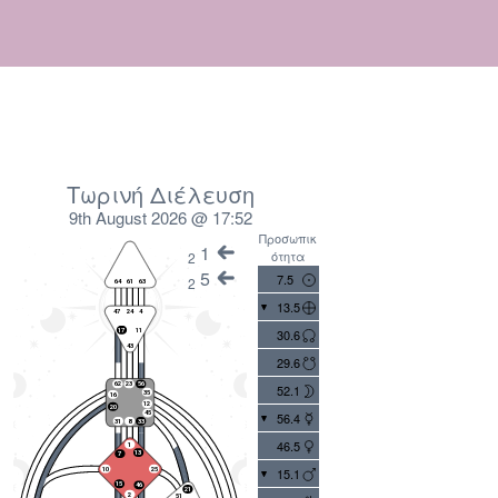
Τωρινή Διέλευση
9th August 2026 @ 17:52
Προσωπικ
1
ότητα
2
5
7.5
2
13.5
30.6
29.6
52.1
56.4
46.5
15.1