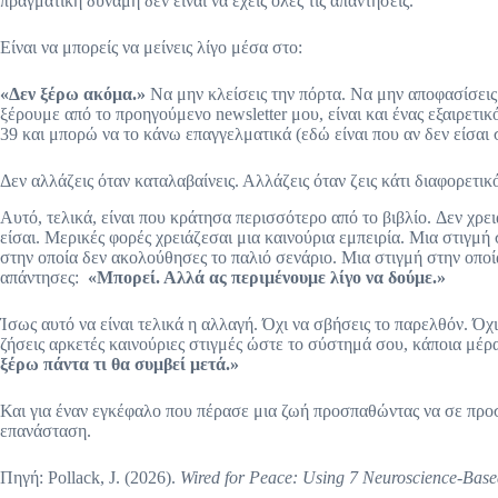
πραγματική δύναμη δεν είναι να έχεις όλες τις απαντήσεις.
Είναι να μπορείς να μείνεις λίγο μέσα στο:
«Δεν ξέρω ακόμα.»
Να μην κλείσεις την πόρτα. Να μην αποφασίσει
ξέρουμε από το προηγούμενο newsletter μου, είναι και ένας εξαιρετι
39 και μπορώ να το κάνω επαγγελματικά (εδώ είναι που αν δεν είσαι στ
Δεν αλλάζεις όταν καταλαβαίνεις. Αλλάζεις όταν ζεις κάτι διαφορετικ
Αυτό, τελικά, είναι που κράτησα περισσότερο από το βιβλίο. Δεν χρει
είσαι. Μερικές φορές χρειάζεσαι μια καινούρια εμπειρία. Μια στιγμή 
στην οποία δεν ακολούθησες το παλιό σενάριο. Μια στιγμή στην οποί
απάντησες:
«Μπορεί. Αλλά ας περιμένουμε λίγο να δούμε.»
Ίσως αυτό να είναι τελικά η αλλαγή. Όχι να σβήσεις το παρελθόν. Όχι
ζήσεις αρκετές καινούριες στιγμές ώστε το σύστημά σου, κάποια μέρ
ξέρω πάντα τι θα συμβεί μετά.»
Και για έναν εγκέφαλο που πέρασε μια ζωή προσπαθώντας να σε προσ
επανάσταση.
Πηγή: Pollack, J. (2026).
Wired for Peace: Using 7 Neuroscience-Based