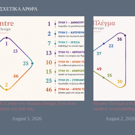
ΣΧΕΤΙΚΑ ΑΡΘΡΑ
G Centre στο Human Design: Εσύ ποια
Ηλιακό Πλέγμα στο 
είσαι και πού πας;
νιώθεις το συναίσθημ
August 5, 2026
August 2, 2026