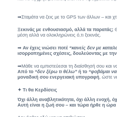
➡Σταμάτα να ζεις με το GPS των άλλων – και χτί
Ξεκινάς με ενθουσιασμό, αλλά τα παρατάς;
Θ
μέση αλλά να ολοκληρώνεις ό,τι ξεκινάς.
➡
Αν έχεις νιώσει ποτέ
“κανείς δεν με καταλ
ισορροπημένες σχέσεις, δουλεύοντας με την 
➡
Μάθε να εμπιστεύεσαι τη διαίσθησή σου και 
Από το
“δεν ξέρω τι θέλω”
ή το
“φοβάμαι ν
μοναδική σου ενεργειακή υπογραφή
, ώστε 
✦ Τι θα Κερδίσεις
Όχι άλλη αναβλητικότητα, όχι άλλη ενοχή, ό
Αυτή είναι η ζωή σου – και τώρα ήρθε η ώρα 