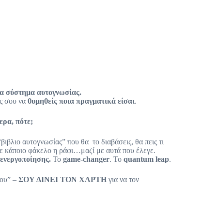
να σύστημα αυτογνωσίας.
ής σου να
θυμηθείς ποια πραγματικά είσαι
.
ερα, πότε;
βιβλιο αυτογνωσίας” που θα το διαβάσεις, θα πεις τι
σε κάποιο φάκελο η ράφι…μαζί με αυτά που έλεγε.
ενεργοποίησης.
Το
game-changer
. Το
quantum leap
.
σου” –
ΣΟΥ ΔΙΝΕΙ ΤΟΝ ΧΑΡΤΗ
για να τον