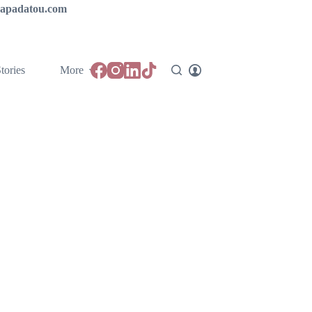
ipapadatou.com
tories
More