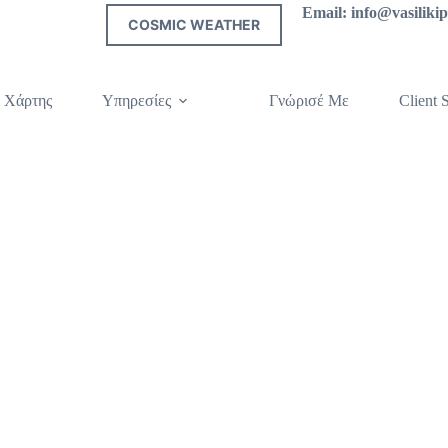
Email: info@vasilik
COSMIC WEATHER
 Χάρτης
Υπηρεσίες
Γνώρισέ Με
Client S