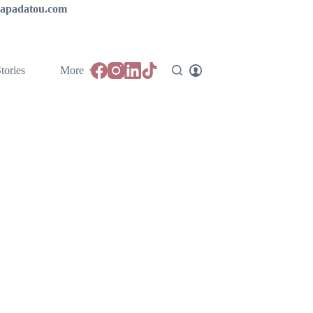
ipapadatou.com
tories
More