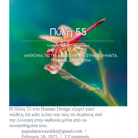
Η Πύλη 55 στο Human Design εξηγεί γιατί
νιώθεις ότι κάτι λείπει και πώς να περάσεις από
την έλλειψη στην αφθονία μέσα από τα
συναισθήματά σου.
papadatouvassiliki@gmail.com
February 18, 2025
2 Comments