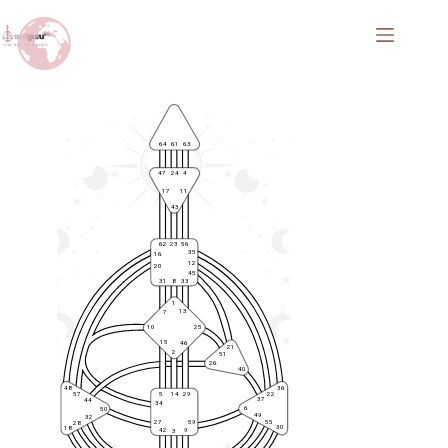
64
61
63
47
24
4
17
11
43
62
23
56
35
16
12
20
45
31
8
33
1
13
7
10
25
15
46
21
2
51
26
40
48
36
57
5
14
29
22
37
44
34
6
50
49
32
27
59
55
28
30
18
42
9
3