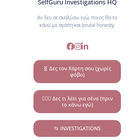
SelfGuru Investigations HQ
Αν δεν σε αναλύσω εγώ, ποιος θα το
κάνει με αγάπη και brutal honesty;
🧬 Δες τον Χάρτη σου (χωρίς
φόβο)
🕵🏼‍♀️ Δες τι λέει για σένα (πριν
το κάνω εγώ)
📂 INVESTIGATIONS