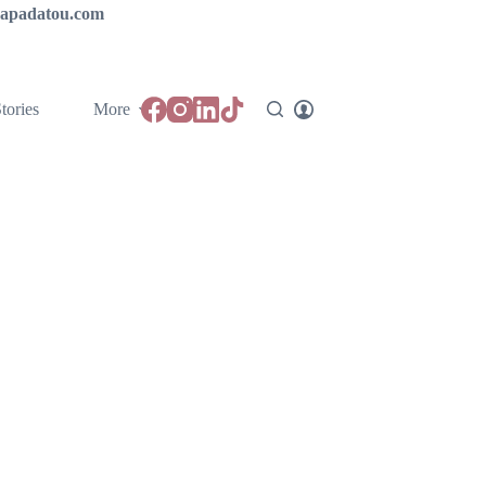
ipapadatou.com
tories
More