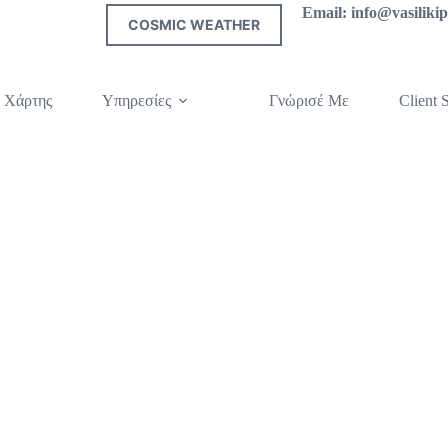
Email: info@vasilik
COSMIC WEATHER
 Χάρτης
Υπηρεσίες
Γνώρισέ Με
Client S