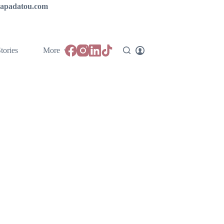
ipapadatou.com
tories
More