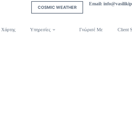
Email: info@vasilik
COSMIC WEATHER
 Χάρτης
Υπηρεσίες
Γνώρισέ Με
Client S