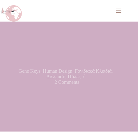
Gene Keys
,
Human Design
,
Γονιδιακά Κλειδιά
,
Διέλευση
,
Πύλες
2 Comments