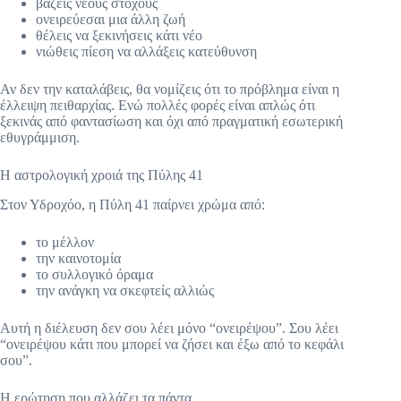
βάζεις νέους στόχους
ονειρεύεσαι μια άλλη ζωή
θέλεις να ξεκινήσεις κάτι νέο
νιώθεις πίεση να αλλάξεις κατεύθυνση
Αν δεν την καταλάβεις, θα νομίζεις ότι το πρόβλημα είναι η
έλλειψη πειθαρχίας. Ενώ πολλές φορές είναι απλώς ότι
ξεκινάς από φαντασίωση και όχι από πραγματική εσωτερική
εθυγράμμιση.
Η αστρολογική χροιά της Πύλης 41
Στον Υδροχόο, η Πύλη 41 παίρνει χρώμα από:
το μέλλον
την καινοτομία
το συλλογικό όραμα
την ανάγκη να σκεφτείς αλλιώς
Αυτή η διέλευση δεν σου λέει μόνο “ονειρέψου”. Σου λέει
“ονειρέψου κάτι που μπορεί να ζήσει και έξω από το κεφάλι
σου”.
Η ερώτηση που αλλάζει τα πάντα