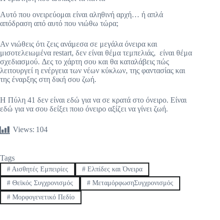
Αυτό που ονειρεύομαι είναι αληθινή αρχή… ή απλά
απόδραση από αυτό που νιώθω τώρα;
Αν νιώθεις ότι ζεις ανάμεσα σε μεγάλα όνειρα και
μισοτελειωμένα restart, δεν είναι θέμα τεμπελιάς, είναι θέμα
σχεδιασμού. Δες το χάρτη σου και θα καταλάβεις πώς
λειτουργεί η ενέργεια των νέων κύκλων, της φαντασίας και
της έναρξης στη δική σου ζωή.
Η Πύλη 41 δεν είναι εδώ για να σε κρατά στο όνειρο. Είναι
εδώ για να σου δείξει ποιο όνειρο αξίζει να γίνει ζωή.
Views:
104
Tags
#
Αισθητές Εμπειρίες
#
Ελπίδες και Όνειρα
#
Θεϊκός Συγχρονισμός
#
ΜεταμόρφωσηΣυγχρονισμός
#
Μορφογενετικό Πεδίο