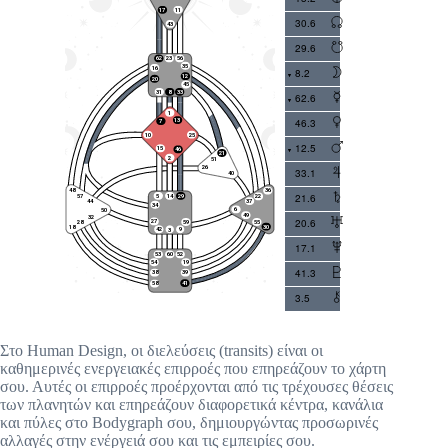
30.6
29.6
8.2
62.6
46.3
12.5
33.1
21.6
20.6
17.1
41.3
3.5
Στο Human Design, οι διελεύσεις (transits) είναι οι
καθημερινές ενεργειακές επιρροές που επηρεάζουν το χάρτη
σου. Αυτές οι επιρροές προέρχονται από τις τρέχουσες θέσεις
των πλανητών και επηρεάζουν διαφορετικά κέντρα, κανάλια
και πύλες στο Bodygraph σου, δημιουργώντας προσωρινές
αλλαγές στην ενέργειά σου και τις εμπειρίες σου.