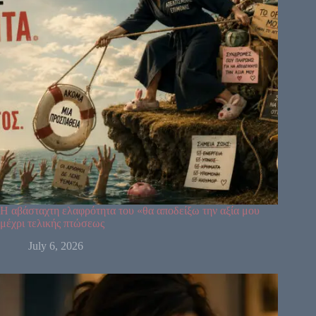
64
61
63
Η αβάσταχτη ελαφρότητα του «θα αποδείξω την αξία μου
47
24
4
μέχρι τελικής πτώσεως
17
11
July 6, 2026
43
62
23
56
35
16
12
20
45