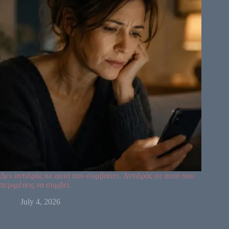
31
8
33
1
13
7
10
25
15
46
21
2
51
26
40
48
36
57
5
14
29
22
37
44
34
6
50
49
32
27
59
55
28
30
18
42
9
3
53
60
52
54
19
38
39
41
58
Δεν αντιδράς σε αυτό που συμβαίνει. Αντιδράς σε αυτό που
περιμένεις να συμβεί.
July 4, 2026