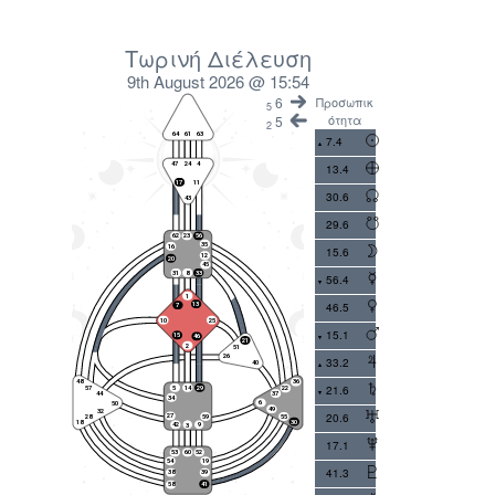
Τωρινή Διέλευση
9th August 2026 @ 15:54
6
Προσωπικ
5
ότητα
5
2
7.4
13.4
30.6
29.6
15.6
56.4
46.5
15.1
33.2
21.6
20.6
17.1
41.3