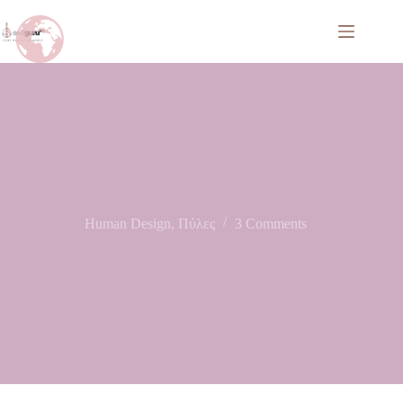
Human Design
,
Πύλες
3 Comments