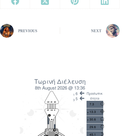
PREVIOUS
NEXT
Τωρινή Διέλευση
8th August 2026 @ 13:36
6
Προσωπικ
1
ότητα
5
3
7.3
13.3
30.6
29.6
45.1