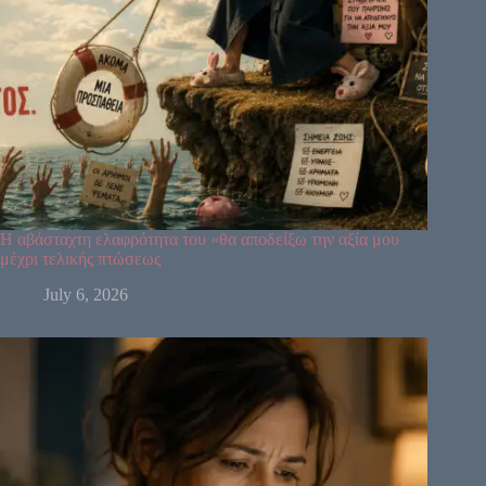
47
24
4
17
11
43
62
23
56
35
16
12
20
45
31
8
33
1
13
7
10
25
Η αβάσταχτη ελαφρότητα του «θα αποδείξω την αξία μου
15
46
μέχρι τελικής πτώσεως
21
2
51
26
40
July 6, 2026
48
36
57
5
14
29
22
37
44
34
6
50
49
32
27
59
55
28
30
18
42
9
3
53
60
52
54
19
38
39
41
58