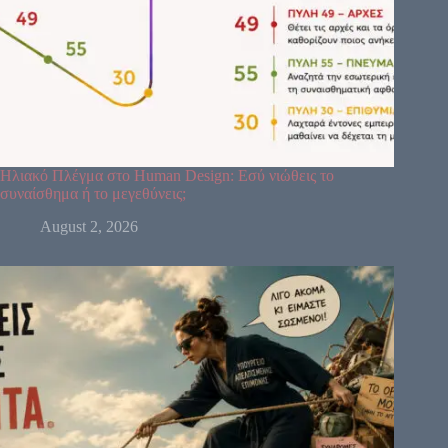
Ηλιακό Πλέγμα στο Human Design: Εσύ νιώθεις το
συναίσθημα ή το μεγεθύνεις;
August 2, 2026
64
61
63