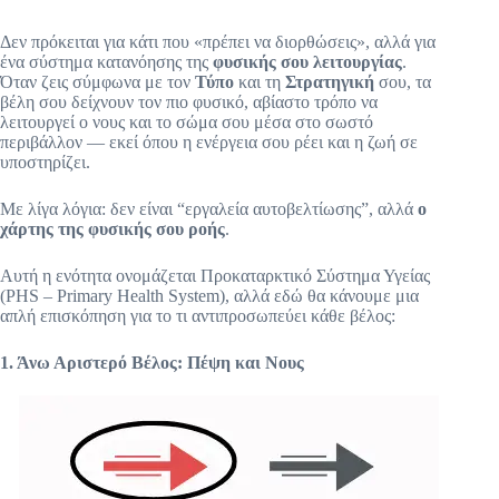
Ο
Δεν πρόκειται για κάτι που «πρέπει να διορθώσεις», αλλά για
ι
ένα σύστημα κατανόησης της
φυσικής σου λειτουργίας
.
Μ
Όταν ζεις σύμφωνα με τον
Τύπο
και τη
Στρατηγική
σου, τα
ε
βέλη σου δείχνουν τον πιο φυσικό, αβίαστο τρόπο να
τ
λειτουργεί ο νους και το σώμα σου μέσα στο σωστό
α
περιβάλλον — εκεί όπου η ενέργεια σου ρέει και η ζωή σε
β
υποστηρίζει.
λ
η
Με λίγα λόγια: δεν είναι “εργαλεία αυτοβελτίωσης”, αλλά
ο
τ
χάρτης της φυσικής σου ροής
.
έ
ς
Αυτή η ενότητα ονομάζεται Προκαταρκτικό Σύστημα Υγείας
(
(PHS – Primary Health System), αλλά εδώ θα κάνουμε μια
ή
απλή επισκόπηση για το τι αντιπροσωπεύει κάθε βέλος:
α
λ
λ
1. Άνω Αριστερό Βέλος: Πέψη και Νους
ι
ώ
ς
τ
α
“