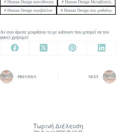
#
Human Design κατεύθυνση
#
Human Design Μεταβλητές
π
ι
#
Human Design περιβάλλον
#
Human Design πώς μαθαίνω
δ
ρ
ά
ς
Αν σου άρεσε μοιράσου το με κάποιον που μπορεί να του
μ
φανεί χρήσιμο!
ε
τ
η
ζ
ω
ή
,
PREVIOUS
NEXT
π
ώ
ς
μ
α
θ
α
ί
Τωρινή Διέλευση
ν
ε
9th August 2026 @ 12:45