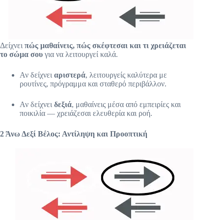
β
έ
λ
η
”
)
Δείχνει
πώς μαθαίνεις, πώς σκέφτεσαι και τι χρειάζεται
σ
το σώμα σου
για να λειτουργεί καλά.
τ
ο
Αν δείχνει
αριστερά
, λειτουργείς καλύτερα με
H
ρουτίνες, πρόγραμμα και σταθερό περιβάλλον.
u
m
Αν δείχνει
δεξιά
, μαθαίνεις μέσα από εμπειρίες και
a
ποικιλία — χρειάζεσαι ελευθερία και ροή.
n
D
e
2 Άνω Δεξί Βέλος: Αντίληψη και Προοπτική
s
i
g
n
β
ρ
ί
σ
κ