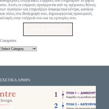
καθημερινές ενεργειακές επιρροές που επηρεάζουν το χάρτη
ν
σου. Αυτές οι επιρροές προέρχονται από τις τρέχουσες θέσεις
τ
των πλανητών και επηρεάζουν διαφορετικά κέντρα, κανάλια
ι
και πύλες στο Bodygraph σου, δημιουργώντας προσωρινές
λ
αλλαγές στην ενέργειά σου και τις εμπειρίες σου.
α
μ
ΟΛΕΣ ΟΙ ΠΥΛΕΣ ΕΔΩ
β
ά
ν
Categories
ε
σ
α
ι
τ
ο
ν
κ
ό
ΣΧΕΤΙΚΑ ΑΡΘΡΑ
σ
μ
ο
κ
α
ι
σ