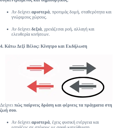
d
y
Αν δείχνει
αριστερά
, προτιμάς δομή, σταθερότητα και
g
γνώριμους χώρους.
r
a
p
Αν δείχνει
δεξιά
, χρειάζεσαι ροή, αλλαγή και
h
ελευθερία κινήσεων.
σ
ο
4. Κάτω Δεξί Βέλος: Κίνητρο και Εκδήλωση
υ
κ
α
ι
α
π
ο
κ
α
λ
ύ
π
Δείχνει
πώς παίρνεις δράση και φέρνεις τα πράγματα στη
τ
ζωή σου
.
ο
υ
Αν δείχνει
αριστερά
, έχεις φυσική ενέργεια και
ν
εστιάζεις σε στόχους με σαφή κατεύθυνση.