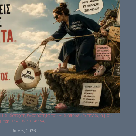
53
60
52
54
19
38
39
41
58
Η αβάσταχτη ελαφρότητα του «θα αποδείξω την αξία μου
μέχρι τελικής πτώσεως
July 6, 2026