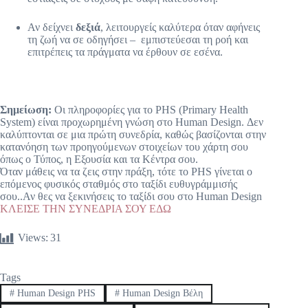
τ
ο
Αν δείχνει
δεξιά
, λειτουργείς καλύτερα όταν αφήνεις
ν
τη ζωή να σε οδηγήσει – εμπιστεύεσαι τη ροή και
φ
επιτρέπεις τα πράγματα να έρθουν σε εσένα.
υ
σ
ι
κ
ό
Σημείωση:
Οι πληροφορίες για το PHS (Primary Health
σ
System) είναι προχωρημένη γνώση στο Human Design. Δεν
ο
καλύπτονται σε μια πρώτη συνεδρία, καθώς βασίζονται στην
υ
κατανόηση των προηγούμενων στοιχείων του χάρτη σου
τ
όπως ο Τύπος, η Εξουσία και τα Κέντρα σου.
ρ
Όταν μάθεις να τα ζεις στην πράξη, τότε το PHS γίνεται ο
ό
επόμενος φυσικός σταθμός στο ταξίδι ευθυγράμμισής
π
σου..Αν θες να ξεκινήσεις το ταξίδι σου στο Human Design
ο
ΚΛΕΙΣΕ ΤΗΝ ΣΥΝΕΔΡΙΑ ΣΟΥ ΕΔΩ
ν
α
Views:
31
α
λ
λ
Tags
η
λ
#
Human Design PHS
#
Human Design Βέλη
ε