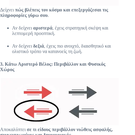
ο
ν
Δείχνει
πώς βλέπεις τον κόσμο και επεξεργάζεσαι τις
τ
πληροφορίες γύρω σου
.
α
ι
Αν δείχνει
αριστερά
, έχεις στρατηγική σκέψη και
γ
λεπτομερή προοπτική.
ύ
ρ
ω
Αν δείχνει
δεξιά
, έχεις πιο ανοιχτό, διαισθητικό και
α
ολιστικό τρόπο να κατανοείς τη ζωή.
π
ό
3. Κάτω Αριστερό Βέλος: Περιβάλλον και Φυσικός
τ
Χώρος
ο
κ
ε
φ
ά
λ
ι
τ
ο
υ
b
Αποκαλύπτει
σε τι είδους περιβάλλον νιώθεις ασφαλής,
o
συγκεντρωμένος και δημιουργικός
.