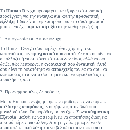
Το
Human Design
προσφέρει μια εξαιρετικά πρακτική
προσέγγιση για την
αυτογνωσία
και την
προσωπική
εξέλιξη
. Εδώ είναι μερικοί τρόποι που το σύστημα αυτό
μπορεί να έχει
πρακτική αξία
στην καθημερινή ζωή:
1. Αυτογνωσία και Αυτοαποδοχή
Το Human Design σου παρέχει έναν χάρτη για να
κατανοήσεις τον
πραγματικό σου εαυτό
. Δεν προσπαθεί να
σε αλλάξει ή να σε κάνει κάτι που δεν είσαι, αλλά να σου
δείξει πώς λειτουργεί η
ενεργειακή σου δυναμική
. Αυτό
σου δίνει τη δυνατότητα να
αποδεχτείς
τον εαυτό σου, να
καταλάβεις τα δυνατά σου σημεία και να αγκαλιάσεις τις
προκλήσεις σου.
2. Προσαρμοσμένες Αποφάσεις
Με το Human Design, μπορείς να μάθεις πώς να παίρνεις
καλύτερες αποφάσεις
, βασιζόμενος στον δικό σου
μοναδικό τύπο. Για παράδειγμα, αν έχεις
Συναισθηματική
Εξουσία
, μαθαίνεις να περιμένεις να αποκτήσεις διαύγεια
προτού πάρεις αποφάσεις. Αυτή η γνώση μπορεί να σε
προστατέψει από λάθη και να βελτιώσει τον τρόπο που