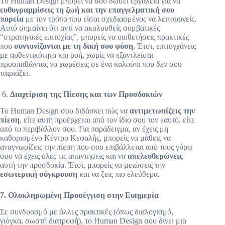
Το Human Design μπορεί να σου δώσει εργαλεία για να
ευθυγραμμίσεις τη ζωή και την επαγγελματική σου
πορεία
με τον τρόπο που είσαι σχεδιασμένος να λειτουργείς.
Αυτό σημαίνει ότι αντί να ακολουθείς συμβατικές
“στρατηγικές επιτυχίας”, μπορείς να υιοθετήσεις πρακτικές
που
συντονίζονται με τη δική σου φύση
. Έτσι, επιτυγχάνεις
με αυθεντικότητα και ροή, χωρίς να εξαντλείσαι
προσπαθώντας να χωρέσεις σε ένα καλούπι που δεν σου
ταιριάζει.
6.
Διαχείριση της Πίεσης και των Προσδοκιών
Το Human Design σου διδάσκει πώς να
αντιμετωπίζεις την
πίεση
, είτε αυτή προέρχεται από τον ίδιο σου τον εαυτό, είτε
από το περιβάλλον σου. Για παράδειγμα, αν έχεις μη
καθορισμένο Κέντρο Κεφαλής, μπορείς να μάθεις να
αναγνωρίζεις την πίεση που σου επιβάλλεται από τους γύρω
σου να έχεις όλες τις απαντήσεις και να
απελευθερώνεις
αυτή την προσδοκία. Έτσι, μπορείς να μειώσεις την
εσωτερική σύγκρουση
και να ζεις πιο ελεύθερα.
7. Ολοκληρωμένη Προσέγγιση στην Ευημερία
Σε συνδυασμό με άλλες πρακτικές (όπως διαλογισμό,
γιόγκα, σωστή διατροφή), το Human Design σου δίνει μια