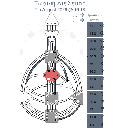
Τωρινή Διέλευση
7th August 2026 @ 16:18
6
Προσωπικ
4
ότητα
5
4
7.2
13.2
30.6
29.6
20.5
56.1
46.3
12.6
33.1
21.6
20.6
17.1
41.3
3.5