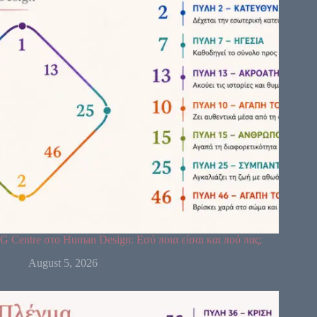
G Centre στο Human Design: Εσύ ποια είσαι και πού πας;
August 5, 2026
64
61
63
47
24
4
17
11