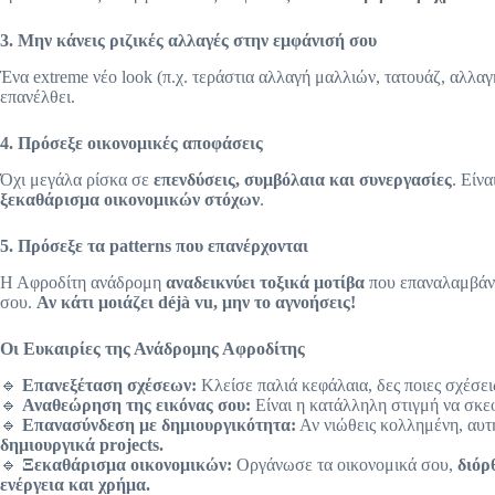
3. Μην κάνεις ριζικές αλλαγές στην εμφάνισή σου
Ένα extreme νέο look (π.χ. τεράστια αλλαγή μαλλιών, τατουάζ, αλλα
επανέλθει.
4. Πρόσεξε οικονομικές αποφάσεις
Όχι μεγάλα ρίσκα σε
επενδύσεις, συμβόλαια και συνεργασίες
. Είν
ξεκαθάρισμα οικονομικών στόχων
.
5. Πρόσεξε τα patterns που επανέρχονται
Η Αφροδίτη ανάδρομη
αναδεικνύει τοξικά μοτίβα
που επαναλαμβάνον
σου.
Αν κάτι μοιάζει déjà vu, μην το αγνοήσεις!
Οι Ευκαιρίες της Ανάδρομης Αφροδίτης
🔹
Επανεξέταση σχέσεων:
Κλείσε παλιά κεφάλαια, δες ποιες σχέσει
🔹
Αναθεώρηση της εικόνας σου:
Είναι η κατάλληλη στιγμή να σκε
🔹
Επανασύνδεση με δημιουργικότητα:
Αν νιώθεις κολλημένη, αυτ
δημιουργικά projects.
🔹
Ξεκαθάρισμα οικονομικών:
Οργάνωσε τα οικονομικά σου,
διόρ
ενέργεια και χρήμα.