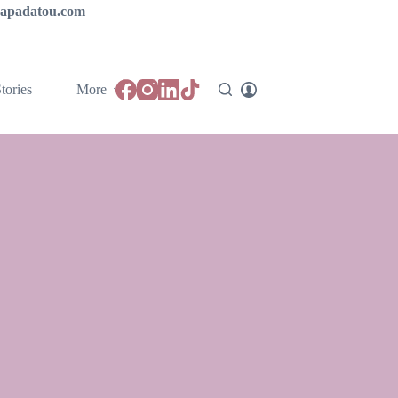
ipapadatou.com
tories
More