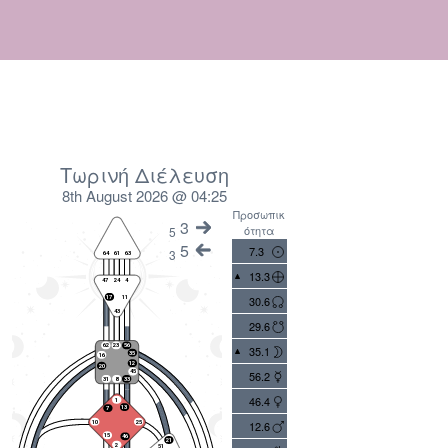
Τωρινή Διέλευση
8th August 2026 @ 04:25
Προσωπικ
3
ότητα
5
5
7.3
3
13.3
30.6
29.6
35.1
56.2
46.4
12.6