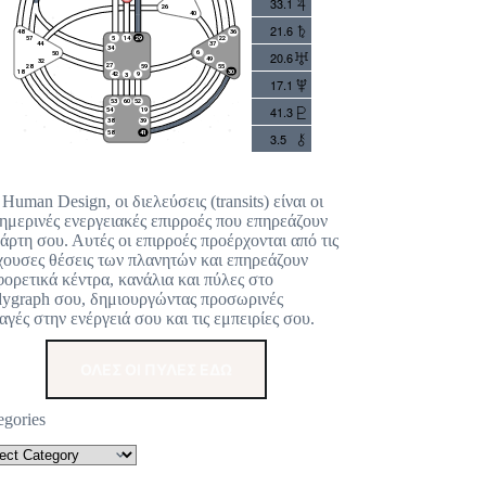
33.1
21.6
20.6
17.1
41.3
3.5
 Human Design, οι διελεύσεις (transits) είναι οι
ημερινές ενεργειακές επιρροές που επηρεάζουν
χάρτη σου. Αυτές οι επιρροές προέρχονται από τις
χουσες θέσεις των πλανητών και επηρεάζουν
φορετικά κέντρα, κανάλια και πύλες στο
ygraph σου, δημιουργώντας προσωρινές
αγές στην ενέργειά σου και τις εμπειρίες σου.
ΟΛΕΣ ΟΙ ΠΥΛΕΣ ΕΔΩ
egories
48
57
44