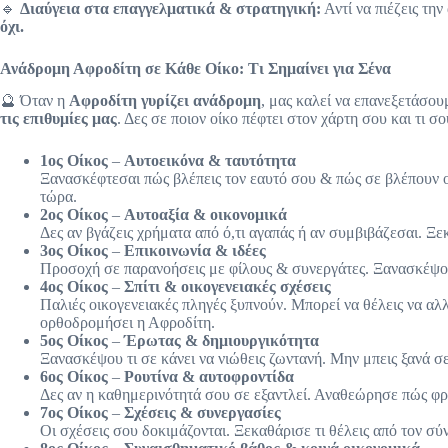
🔹
Διαύγεια στα επαγγελματικά & στρατηγική:
Αντί να πιέζεις τη
όχι.
Ανάδρομη Αφροδίτη σε Κάθε Οίκο: Τι Σημαίνει για Σένα
🔮 Όταν η
Αφροδίτη γυρίζει ανάδρομη
, μας καλεί να επανεξετάσου
τις επιθυμίες μας
. Δες σε ποιον οίκο πέφτει στον χάρτη σου και τι σ
1ος Οίκος
–
Αυτοεικόνα & ταυτότητα
Ξανασκέφτεσαι πώς βλέπεις τον εαυτό σου & πώς σε βλέπουν οι
τώρα.
2ος Οίκος
–
Αυτοαξία & οικονομικά
Δες αν βγάζεις χρήματα από ό,τι αγαπάς ή αν συμβιβάζεσαι. Ξ
3ος Οίκος
–
Επικοινωνία & ιδέες
Προσοχή σε παρανοήσεις με φίλους & συνεργάτες. Ξανασκέψου
4ος Οίκος
–
Σπίτι & οικογενειακές σχέσεις
Παλιές οικογενειακές πληγές ξυπνούν. Μπορεί να θέλεις να αλλά
ορθοδρομήσει η Αφροδίτη.
5ος Οίκος
–
Έρωτας & δημιουργικότητα
Ξανασκέψου τι σε κάνει να νιώθεις ζωντανή. Μην μπεις ξανά σε
6ος Οίκος
–
Ρουτίνα & αυτοφροντίδα
Δες αν η καθημερινότητά σου σε εξαντλεί. Αναθεώρησε πώς φρ
7ος Οίκος
–
Σχέσεις & συνεργασίες
Οι σχέσεις σου δοκιμάζονται. Ξεκαθάρισε τι θέλεις από τον σ