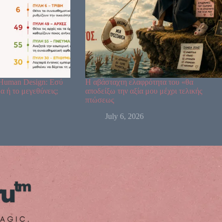
Human Design: Εσύ
Η αβάσταχτη ελαφρότητα του «θα
α ή το μεγεθύνεις;
αποδείξω την αξία μου μέχρι τελικής
πτώσεως
July 6, 2026