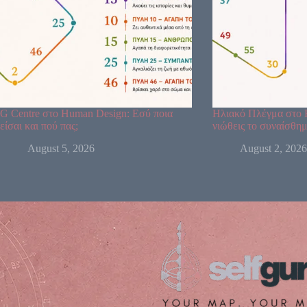
G Centre στο Human Design: Εσύ ποια
Ηλιακό Πλέγμα στο 
είσαι και πού πας;
νιώθεις το συναίσθημ
August 5, 2026
August 2, 2026