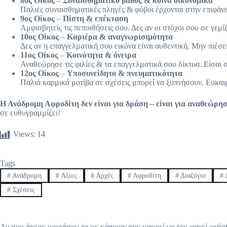
8ος Οίκος
–
Συναισθηματικό βάθος & κοινά οικονομικά
Παλιές συναισθηματικές πληγές & φόβοι έρχονται στην επιφάν
9ος Οίκος
–
Πίστη & επέκταση
Αμφισβητείς τις πεποιθήσεις σου. Δες αν οι στόχοι σου σε γεμί
10ος Οίκος
–
Καριέρα & αναγνωρισιμότητα
Δες αν η επαγγελματική σου εικόνα είναι αυθεντική. Μην πιέσε
11ος Οίκος
–
Κοινότητα & όνειρα
Αναθεώρησε τις φιλίες & τα επαγγελματικά σου δίκτυα. Είσαι 
12ος Οίκος
–
Υποσυνείδητο & πνευματικότητα
Παλιά καρμικά μοτίβα σε σχέσεις μπορεί να ξυπνήσουν. Ευκαι
Η Ανάδρομη Αφροδίτη δεν είναι για δράση – είναι για αναθεώρησ
σε ευθυγραμμίζει!
Views:
14
Tags
#
Ανάδρομη
#
Αξίες
#
Αρχές
#
Αφροδίτη
#
Διαζύγιο
#
Δ
#
Σχέσεις
Αν σου άρεσε μοιράσου το με κάποιον που μπορεί να του φανεί χρήσ