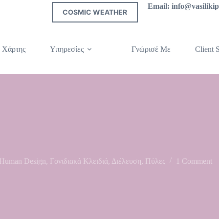
Email: info@vasilik
COSMIC WEATHER
 Χάρτης
Υπηρεσίες
Γνώρισέ Με
Client S
Human Design
,
Γονιδιακά Κλειδιά
,
Διέλευση
,
Πύλες
1 Comment